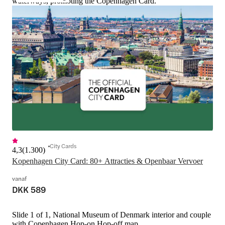
waterways, promoting the Copenhagen Card.
City Cards
4,3
(
1.300
)
Kopenhagen City Card: 80+ Attracties & Openbaar Vervoer
vanaf
DKK 589
Slide 1 of 1, National Museum of Denmark interior and couple
with Copenhagen Hop-on Hop-off map.