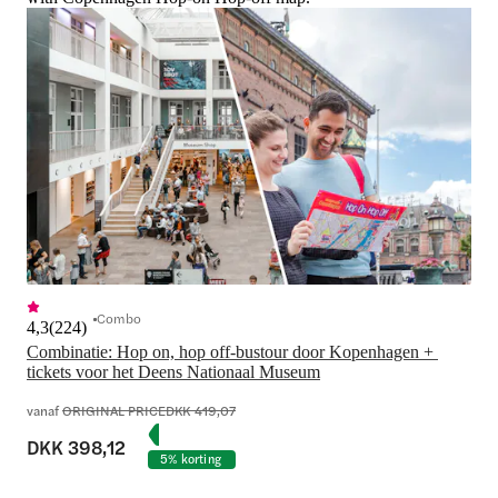
Combo
4,3
(
224
)
Combinatie: Hop on, hop off-bustour door Kopenhagen + 
tickets voor het Deens Nationaal Museum
vanaf
ORIGINAL PRICE
DKK 419,07
DKK 398,12
5% korting