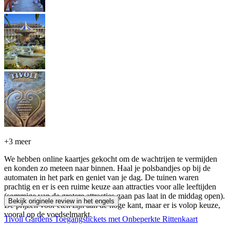
+
3 meer
We hebben online kaartjes gekocht om de wachtrijen te vermijden
en konden zo meteen naar binnen. Haal je polsbandjes op bij de
automaten in het park en geniet van je dag. De tuinen waren
prachtig en er is een ruime keuze aan attracties voor alle leeftijden
(sommige van de grotere attracties gaan pas laat in de middag open).
Bekijk originele review in het engels
De prijzen voor eten zijn aan de hoge kant, maar er is volop keuze,
vooral op de voedselmarkt.
Tivoli Gardens Toegangstickets met Onbeperkte Rittenkaart