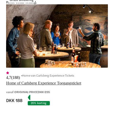
rustic cellar setting.
Home van Carlsberg Experience Tickets
4,7
(
188
)
Home of Carlsberg Experience Toegangsticket
vanaf
ORIGINAL PRICE
DKK 235
DKK 188
20% korting