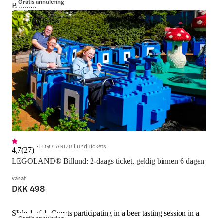
Gratis annulering
Billund.
LEGOLAND Billund Tickets
4,7
(
27
)
LEGOLAND® Billund: 2-daags ticket, geldig binnen 6 dagen
vanaf
DKK 498
Slide 1 of 1, Guests participating in a beer tasting session in a
Gratis annulering