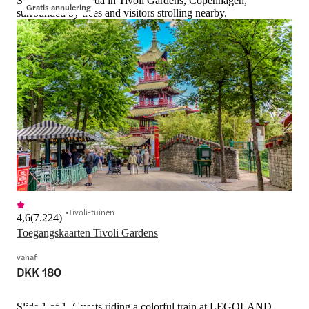
Slide 1 of 1, Pagoda in Tivoli Gardens, Copenhagen,
Gratis annulering
surrounded by trees and visitors strolling nearby.
Tivoli-tuinen
4,6
(
7.224
)
Toegangskaarten Tivoli Gardens
vanaf
DKK 180
Slide 1 of 1, Guests riding a colorful train at LEGOLAND