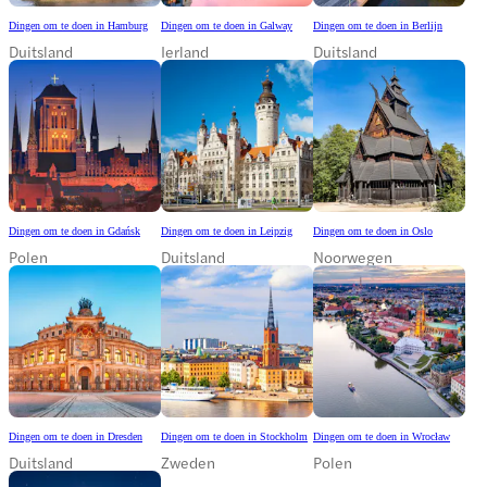
Dingen om te doen in Hamburg
Dingen om te doen in Galway
Dingen om te doen in Berlijn
Duitsland
Ierland
Duitsland
Dingen om te doen in Gdańsk
Dingen om te doen in Leipzig
Dingen om te doen in Oslo
Polen
Duitsland
Noorwegen
Dingen om te doen in Dresden
Dingen om te doen in Stockholm
Dingen om te doen in Wrocław
Duitsland
Zweden
Polen