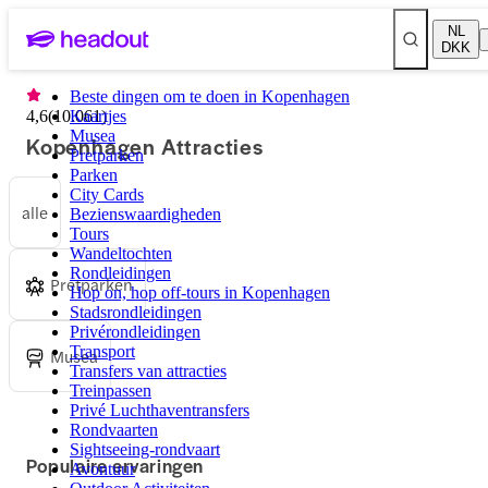
NL
DKK
Beste dingen om te doen in Kopenhagen
4,6
(
10.061
Kaartjes
)
Musea
Kopenhagen Attracties
Pretparken
Parken
City Cards
alle
Bezienswaardigheden
Tours
Wandeltochten
Rondleidingen
Pretparken
Hop on, hop off-tours in Kopenhagen
Stadsrondleidingen
Privérondleidingen
Transport
Musea
Transfers van attracties
Treinpassen
Privé Luchthaventransfers
Rondvaarten
Sightseeing-rondvaart
Populaire ervaringen
Avontuur