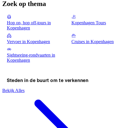
bewonderen. Bewonder 
22.000+ flessen te bek
Zoek op thema
tentoonstellingsstukken zoals Egyptische 
een verfrissend drank
mummies, de zonnewagen uit de bronstijd 
iconische paarden en 
en prachtig bewaard gebleven 18e-eeuwse 
beeldentuin - alles in
Hop on, hop off-tours in
Kopenhagen Tours
Deense interieurs.
bezoek aan de legenda
Kopenhagen
bierbestemming van 
Vervoer in Kopenhagen
Cruises in Kopenhagen
Sightseeing-rondvaarten in
Kopenhagen
Steden in de buurt om te verkennen
Bekijk Alles