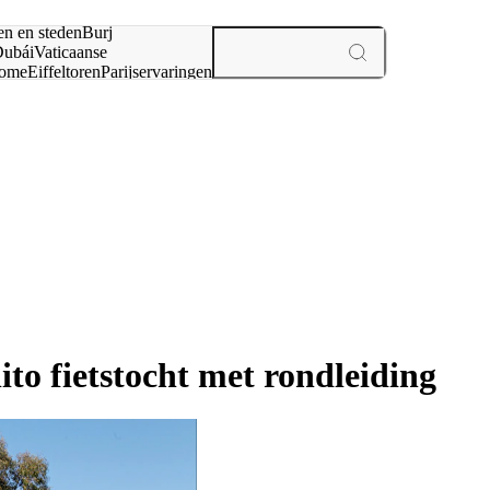
en en steden
Burj
ubái
Vaticaanse
ome
Eiffeltoren
Parijs
ervaringen
n
to fietstocht met rondleiding