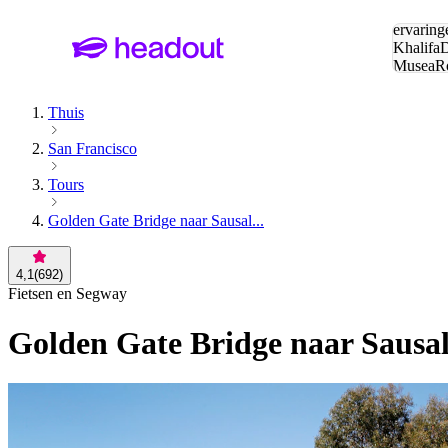
Zoeken:
ervaring
Khalifa
D
Musea
R
en stede
Thuis
San Francisco
Tours
Golden Gate Bridge naar Sausal...
4,1
(
692
)
Fietsen en Segway
Golden Gate Bridge naar Sausali