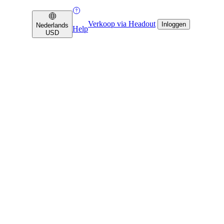
Verkoop via Headout
Inloggen
Nederlands
Help
USD