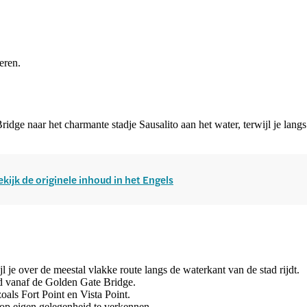
eren.
idge naar het charmante stadje Sausalito aan het water, terwijl je la
ekijk de originele inhoud in het Engels
 je over de meestal vlakke route langs de waterkant van de stad rijdt.
ad vanaf de Golden Gate Bridge.
zoals Fort Point en Vista Point.
t op eigen gelegenheid te verkennen.