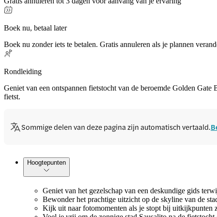
Gratis annuleren tot 3 dagen voor aanvang van je ervaring
Boek nu, betaal later
Boek nu zonder iets te betalen. Gratis annuleren als je plannen verand
Rondleiding
Geniet van een ontspannen fietstocht van de beroemde Golden Gate Br
fietst.
Sommige delen van deze pagina zijn automatisch vertaald.
B
Hoogtepunten
Geniet van het gezelschap van een deskundige gids terwijl
Bewonder het prachtige uitzicht op de skyline van de st
Kijk uit naar fotomomenten als je stopt bij uitkijkpunten 
Voel je vrij om de zonnige stad Sausalito na de fietstoch