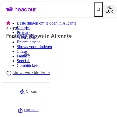
NL
EUR
Beste dingen om te doen in Alicante
Kaartjes
4,7
(
70
)
Pretparken
Fantasie shows in Alicante
Waterparken
Entertainment
Shows voor kinderen
Circus
alle
Fantasie
Specials
Combitickets
Shows voor kinderen
Circus
Fantasie