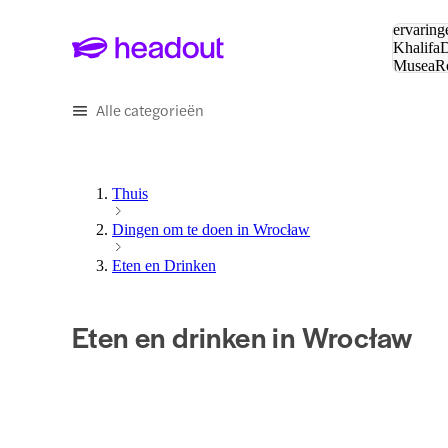
Zoeken:
ervaring
Khalifa
D
Musea
R
en stede
Alle categorieën
Thuis
Dingen om te doen in Wrocław
Eten en Drinken
Eten en drinken in Wrocław