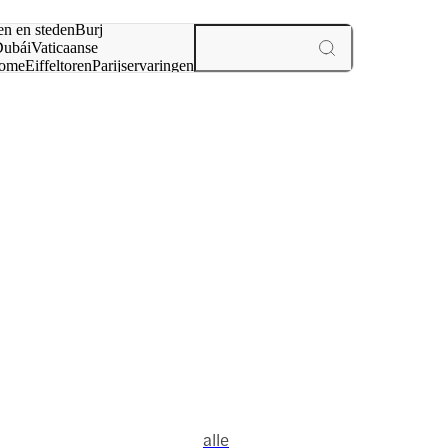
en en steden
Burj
ubái
Vaticaanse
ome
Eiffeltoren
Parijs
ervaringen
n
alle