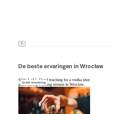
De beste ervaringen in Wrocław
Slide 1 of 1, Hand reaching for a vodka shot
Gratis annulering
glass during a tasting session in Wroclaw.