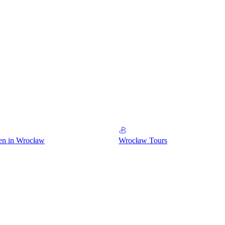
en in Wrocław
Wrocław Tours