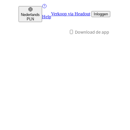
Verkoop via Headout
Inloggen
Nederlands
Help
PLN
Download de app