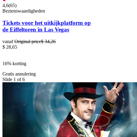
4,6
(
65
)
Bezienswaardigheden
Tickets voor het uitkijkplatform op
de Eiffeltoren in Las Vegas
vanaf
Original price
$ 34,26
$ 28,65
16% korting
Gratis annulering
Slide 1 of 6