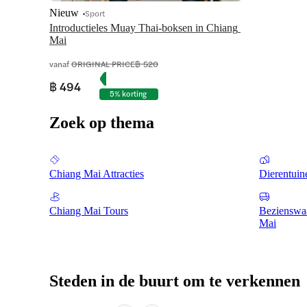
Nieuw
Sport
Introductieles Muay Thai-boksen in Chiang 
Mai
vanaf
ORIGINAL PRICE
฿ 520
฿ 494
5% korting
Zoek op thema
Chiang Mai Attracties
Dierentuin
Chiang Mai Tours
Bezienswaa
Mai
Steden in de buurt om te verkennen