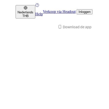
Verkoop via Headout
Inloggen
Nederlands
Help
THB
Download de app