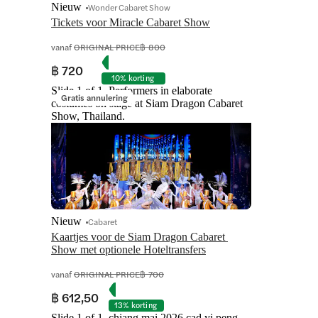
Nieuw
Wonder Cabaret Show
Tickets voor Miracle Cabaret Show
vanaf
ORIGINAL PRICE
฿ 800
฿ 720
10% korting
Slide 1 of 1, Performers in elaborate
Gratis annulering
costumes on stage at Siam Dragon Cabaret
Show, Thailand.
Nieuw
Cabaret
Kaartjes voor de Siam Dragon Cabaret 
Show met optionele Hoteltransfers
vanaf
ORIGINAL PRICE
฿ 700
฿ 612,50
13% korting
Slide 1 of 1, chiang mai 2026 cad yi peng