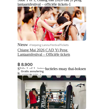
lantaarnfestival – officiële tickets-1
Nieuw
Yeepeng Lanna FestivalTickets
Chiang Mai 2026 CAD Yi Peng 
Lantaarnfestival – Officiële tickets
฿ 8.900
Slide 1 of 1, introductieles muay thai-boksen
Gratis annulering
in chiang mai-1