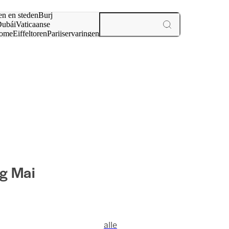
en en steden
Burj
ubái
Vaticaanse
ome
Eiffeltoren
Parijs
ervaringen
n
ng Mai
alle