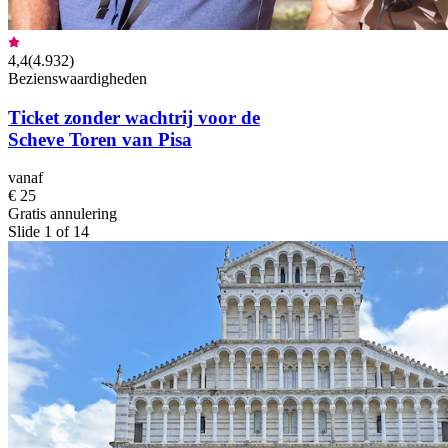
4,4
(
4.932
)
Bezienswaardigheden
Ticket zonder wachtrij voor de
Scheve Toren van Pisa
vanaf
€ 25
Gratis annulering
Slide 1 of 14