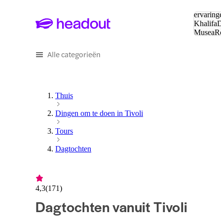
Zoeken:
ervaring
Khalifa
D
Musea
R
en stede
Alle categorieën
Thuis
Dingen om te doen in Tivoli
Tours
Dagtochten
4,3
(
171
)
Dagtochten vanuit Tivoli