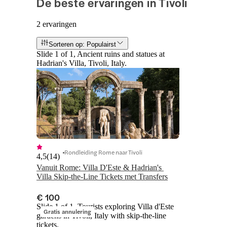
De beste ervaringen in Tivoli
2 ervaringen
Sorteren op: Populairst
Slide 1 of 1, Ancient ruins and statues at
Hadrian's Villa, Tivoli, Italy.
Rondleiding Rome naar Tivoli
4,5
(
14
)
Vanuit Rome: Villa D'Este & Hadrian's 
Villa Skip-the-Line Tickets met Transfers
€ 100
Slide 1 of 1, Tourists exploring Villa d'Este
Gratis annulering
gardens in Tivoli, Italy with skip-the-line
tickets.