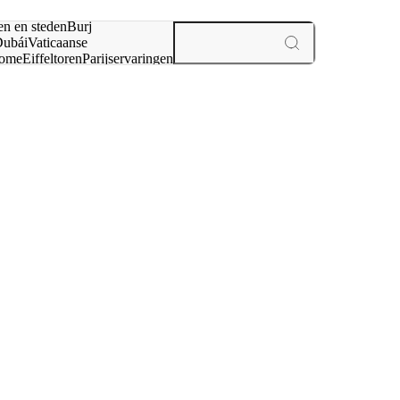
en en steden
Burj
ubái
Vaticaanse
ome
Eiffeltoren
Parijs
ervaringen
n