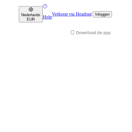
Verkoop via Headout
Inloggen
Nederlands
Help
EUR
Download de app