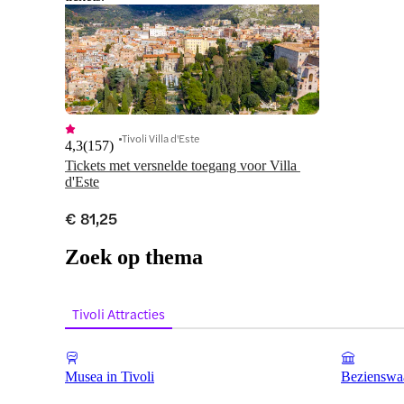
Tivoli Villa d'Este
4,3
(
157
)
Tickets met versnelde toegang voor Villa 
d'Este
€ 81,25
Zoek op thema
Tivoli Attracties
Musea in Tivoli
Bezienswaa