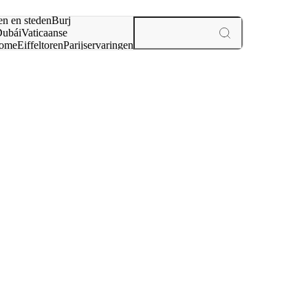
en en steden
Burj
ubái
Vaticaanse
ome
Eiffeltoren
Parijs
ervaringen
n