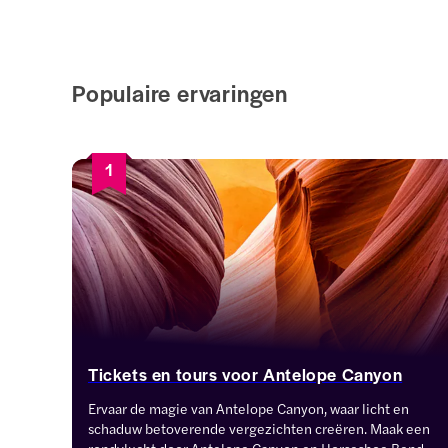
Populaire ervaringen
1
Tickets en tours voor Antelope Canyon
Ervaar de magie van Antelope Canyon, waar licht en 
schaduw betoverende vergezichten creëren. Maak een 
rondvlucht door Antelope Canyon en Horseshoe Bend 