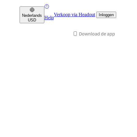
Verkoop via Headout
Inloggen
Nederlands
Help
USD
Download de app