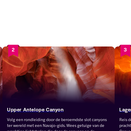
2
3
Upper Antelope Canyon
Lage
Volg een rondleiding door de beroemdste slot canyons 
Reis d
ter wereld met een Navajo-gids. Wees getuige van de 
prach
prachtige lichtstralen die door de canyons en de 
Canyon