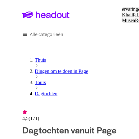
Zoeken:
ervaring
Khalifa
D
Musea
R
en stede
Alle categorieën
Thuis
Dingen om te doen in Page
Tours
Dagtochten
4,5
(
171
)
Dagtochten vanuit Page