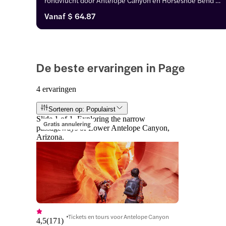
om dit natuurwonder vanuit de lucht te zien.
Vanaf
$ 64.87
De beste ervaringen in Page
4 ervaringen
Sorteren op: Populairst
Slide 1 of 1, Exploring the narrow
Gratis annulering
passageways of Lower Antelope Canyon,
Arizona.
Tickets en tours voor Antelope Canyon
4,5
(
171
)