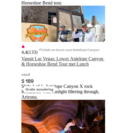
Horseshoe Bend tour.
Tickets en tours voor Antelope Canyon
4,4
(
133
)
Vanuit Las Vegas: Lower Antelope Canyon 
& Horseshoe Bend Tour met Lunch
vanaf
$ 189
Slide 1 of 1, Antelope Canyon X rock
Gratis annulering
formations with sunlight filtering through,
Arizona.