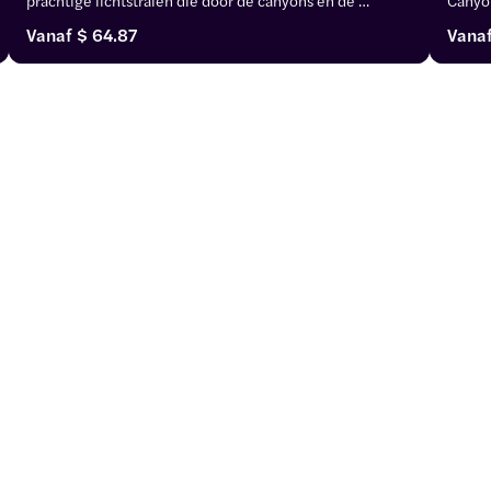
kleurrijke muren van zandsteen schijnen, terwijl je meer 
fotogr
Vanaf
$ 64.87
Vana
te weten komt over de geschiedenis en de legendes 
met Na
rond de Upper Antelope Canyon.
geschi