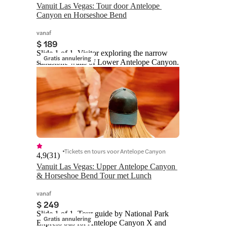
Vanuit Las Vegas: Tour door Antelope 
Canyon en Horseshoe Bend
vanaf
$ 189
Slide 1 of 1, Visitor exploring the narrow
Gratis annulering
sandstone walls of Lower Antelope Canyon.
Tickets en tours voor Antelope Canyon
4,9
(
31
)
Vanuit Las Vegas: Upper Antelope Canyon 
& Horseshoe Bend Tour met Lunch
vanaf
$ 249
Slide 1 of 1, Tour guide by National Park
Gratis annulering
Express bus for Antelope Canyon X and