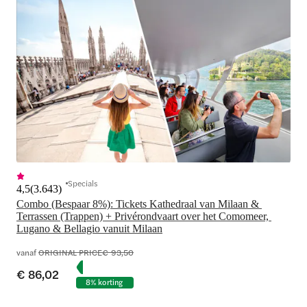
Specials
4,5
(
3.643
)
Combo (Bespaar 8%): Tickets Kathedraal van Milaan & 
Terrassen (Trappen) + Privérondvaart over het Comomeer, 
Lugano & Bellagio vanuit Milaan
vanaf
ORIGINAL PRICE
€ 93,50
€ 86,02
8% korting