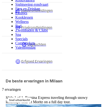
Rondvaarten
Sightseeing-rondvaart
Eten en Drinken
Stadsrondleidingen
Etentjes
Kooklessen
Wellness
Bad
Privérondleidingen
Zwembaden & Clubs
Spa
Specials
Combitickets
Dagtochten
Valentijnsdag
Erfgoed Ervaringen
De beste ervaringen in Milaan
7 ervaringen
Slide 1 of 1, Bernina Express traveling through snowy
Snel uitverkocht
landscape near St Moritz on a full day tour.