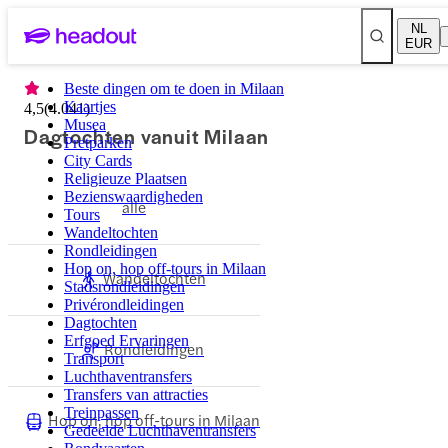
NL
EUR
Beste dingen om te doen in Milaan
Kaartjes
4,5
(
4.041
)
Musea
Dagtochten vanuit Milaan
Pretparken
City Cards
Religieuze Plaatsen
Bezienswaardigheden
alle
Tours
Wandeltochten
Rondleidingen
Hop on, hop off-tours in Milaan
Wandeltochten
Stadsrondleidingen
Privérondleidingen
Dagtochten
Erfgoed Ervaringen
Rondleidingen
Transport
Luchthaventransfers
Transfers van attracties
Treinpassen
Hop on, hop off-tours in Milaan
Gedeelde Luchthaventransfers