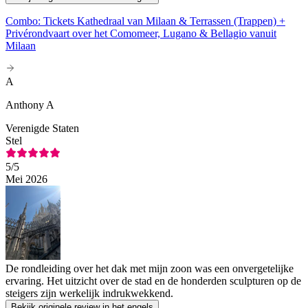
Combo: Tickets Kathedraal van Milaan & Terrassen (Trappen) +
Privérondvaart over het Comomeer, Lugano & Bellagio vanuit
Milaan
A
Anthony A
Verenigde Staten
Stel
5
/5
Mei 2026
De rondleiding over het dak met mijn zoon was een onvergetelijke
ervaring. Het uitzicht over de stad en de honderden sculpturen op de
steigers zijn werkelijk indrukwekkend.
Bekijk originele review in het engels