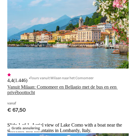
Tours vanuit Milaan naar het Comomeer
4,4
(
1.446
)
Vanuit Milaan: Comomeer en Bellagio met de bus en een 
privéboottocht
vanaf
€ 67,50
Slide 1 of 1, Aerial view of Lake Como with a boat near the
Gratis annulering
shoreline and mountains in Lombardy, Italy.