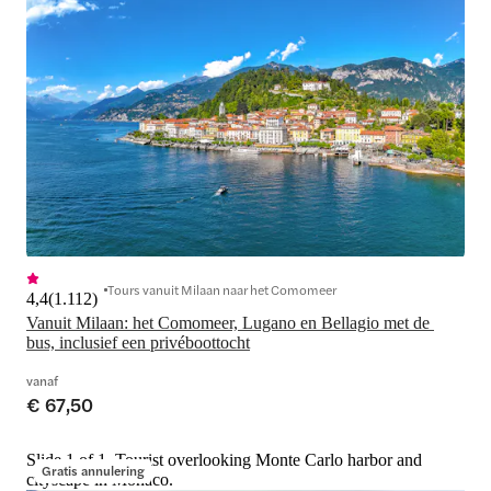
Tours vanuit Milaan naar het Comomeer
4,4
(
1.112
)
Vanuit Milaan: het Comomeer, Lugano en Bellagio met de 
bus, inclusief een privéboottocht
vanaf
€ 67,50
Slide 1 of 1, Tourist overlooking Monte Carlo harbor and
Gratis annulering
cityscape in Monaco.