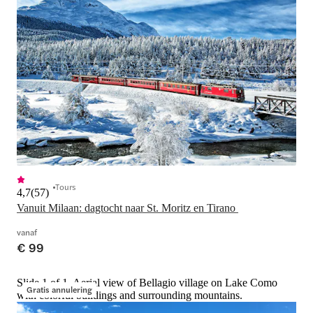
Tours
4,7
(
57
)
Vanuit Milaan: dagtocht naar St. Moritz en Tirano 
vanaf
€ 99
Slide 1 of 1, Aerial view of Bellagio village on Lake Como
Gratis annulering
with colorful buildings and surrounding mountains.