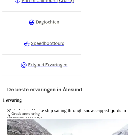
Port of Call Tours (Cruise)
Dagtochten
Speedboottours
Erfgoed Ervaringen
De beste ervaringen in Ålesund
1 ervaring
Slide 1 of 1, Cruise ship sailing through snow-capped fjords in
Gratis annulering
Alesund, Norway.