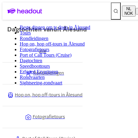
NL
NOK
Dagtochten vanuit Ålesund
Beste dingen om te doen in Ålesund
Tours
Rondleidingen
Hop on, hop off-tours in Ålesund
Fotografietours
alle
Port of Call Tours (Cruise)
Dagtochten
Speedboottours
Erfgoed Ervaringen
Rondleidingen
Rondvaarten
Sightseeing-rondvaart
Hop on, hop off-tours in Ålesund
Fotografietours