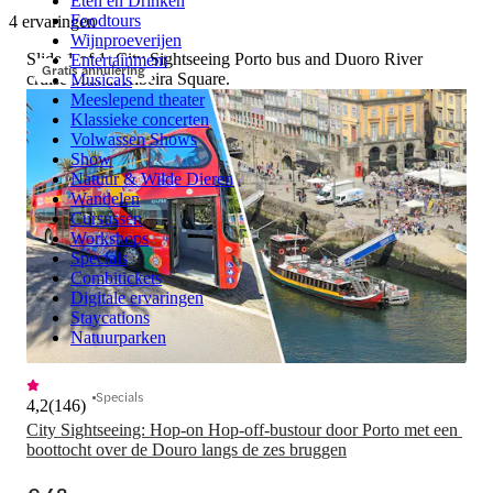
Eten en Drinken
Foodtours
4 ervaringen
Wijnproeverijen
Slide 1 of 1, City Sightseeing Porto bus and Duoro River
Entertainment
Gratis annulering
cruise boat at Ribeira Square.
Musicals
Meeslepend theater
Klassieke concerten
Volwassen Shows
Show
Natuur & Wilde Dieren
Wandelen
Cursussen
Workshops
Specials
Combitickets
Digitale ervaringen
Staycations
Natuurparken
Specials
4,2
(
146
)
City Sightseeing: Hop-on Hop-off-bustour door Porto met een 
boottocht over de Douro langs de zes bruggen