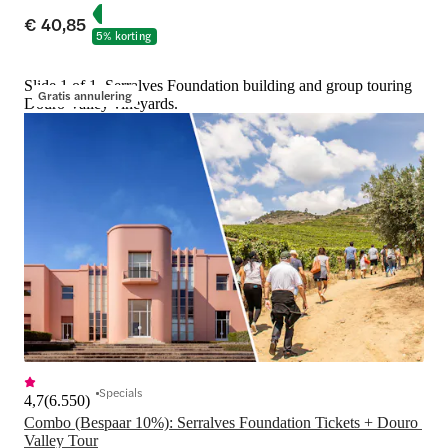
€ 40,85
5% korting
Slide 1 of 1, Serralves Foundation building and group touring
Gratis annulering
Douro Valley vineyards.
Specials
4,7
(
6.550
)
Combo (Bespaar 10%): Serralves Foundation Tickets + Douro 
Valley Tour