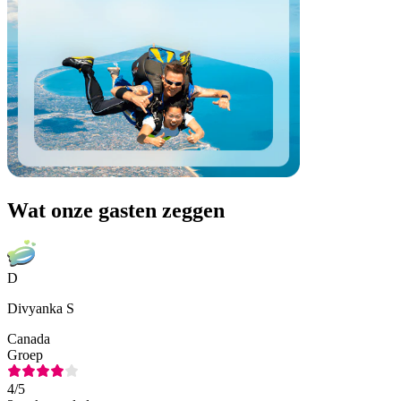
Wat onze gasten zeggen
D
Divyanka S
Canada
Groep
4
/5