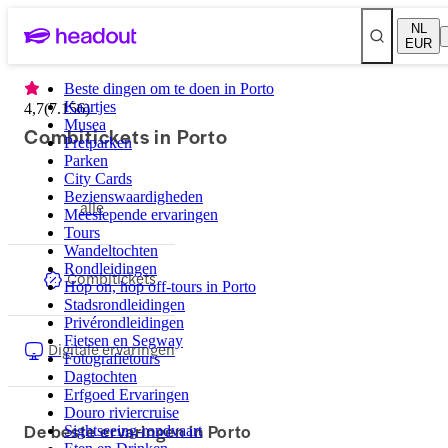
NL
EUR
Beste dingen om te doen in Porto
Kaartjes
4,7
(
7.156
)
Musea
Combitickets in Porto
Pretparken
Parken
City Cards
Bezienswaardigheden
alle
Meeslepende ervaringen
Tours
Wandeltochten
Rondleidingen
Combitickets
Hop on, hop off-tours in Porto
Stadsrondleidingen
Privérondleidingen
Fietsen en Segway
Digitale ervaringen
Fotografietours
Dagtochten
Erfgoed Ervaringen
Douro riviercruise
De beste ervaringen in Porto
Sightseeing-rondvaart