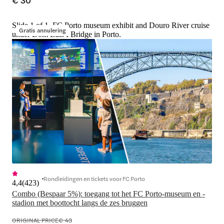
Slide 1 of 1, FC Porto museum exhibit and Douro River cruise
Gratis annulering
under Dom Luís I Bridge in Porto.
Rondleidingen en tickets voor FC Porto
4,4
(
423
)
Combo (Bespaar 5%): toegang tot het FC Porto-museum en -
stadion met boottocht langs de zes bruggen
ORIGINAL PRICE
€ 43