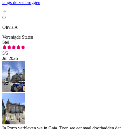
langs de zes bruggen
O
Olivia A
Verenigde Staten
Stel
5
/5
Jul 2026
In Porto verbleven we in Gaia. Toen we eenmaal doorhadden dat