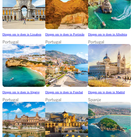
Dingen om te doen in Lissabon
Dingen om te doen in Portimão
Dingen om te doen in Albufeira
Portugal
Portugal
Portugal
Dingen om te doen in Algarve
Dingen om te doen in Funchal
Dingen om te doen in Madrid
Portugal
Portugal
Spanje