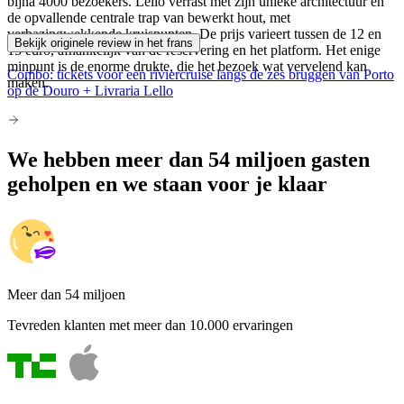
bijna 4000 bezoekers. Lello verrast met zijn unieke architectuur en
de opvallende centrale trap van bewerkt hout, met
verbazingwekkende kruispunten. De prijs varieert tussen de 12 en
Bekijk originele review in het frans
15 euro, afhankelijk van de reservering en het platform. Het enige
minpunt is de enorme drukte, die het bezoek wat vervelend kan
Combo: tickets voor een riviercruise langs de zes bruggen van Porto
maken.
op de Douro + Livraria Lello
We hebben meer dan 54 miljoen gasten
geholpen en we staan voor je klaar
Meer dan 54 miljoen
Tevreden klanten met meer dan 10.000 ervaringen