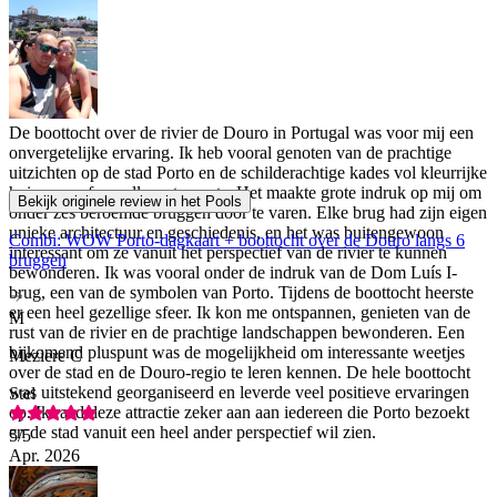
De boottocht over de rivier de Douro in Portugal was voor mij een
onvergetelijke ervaring. Ik heb vooral genoten van de prachtige
uitzichten op de stad Porto en de schilderachtige kades vol kleurrijke
huizen en sfeervolle restaurants. Het maakte grote indruk op mij om
Bekijk originele review in het Pools
onder zes beroemde bruggen door te varen. Elke brug had zijn eigen
unieke architectuur en geschiedenis, en het was buitengewoon
Combi: WOW Porto-dagkaart + boottocht over de Douro langs 6
interessant om ze vanuit het perspectief van de rivier te kunnen
bruggen
bewonderen. Ik was vooral onder de indruk van de Dom Luís I-
brug, een van de symbolen van Porto. Tijdens de boottocht heerste
er een heel gezellige sfeer. Ik kon me ontspannen, genieten van de
M
rust van de rivier en de prachtige landschappen bewonderen. Een
bijkomend pluspunt was de mogelijkheid om interessante weetjes
Meziere C
over de stad en de Douro-regio te leren kennen. De hele boottocht
was uitstekend georganiseerd en leverde veel positieve ervaringen
Stel
op. Ik raad deze attractie zeker aan aan iedereen die Porto bezoekt
en de stad vanuit een heel ander perspectief wil zien.
5
/5
Apr. 2026