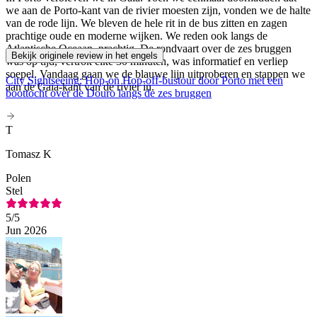
we aan de Porto-kant van de rivier moesten zijn, vonden we de halte
van de rode lijn. We bleven de hele rit in de bus zitten en zagen
prachtige oude en moderne wijken. We reden ook langs de
Atlantische Oceaan, prachtig. De rondvaart over de zes bruggen
Bekijk originele review in het engels
was op tijd, vertrok elke 30 minuten, was informatief en verliep
soepel. Vandaag gaan we de blauwe lijn uitproberen en stappen we
City Sightseeing: Hop-on Hop-off-bustour door Porto met een
aan de Gaia-kant van de rivier in.
boottocht over de Douro langs de zes bruggen
T
Tomasz K
Polen
Stel
5
/5
Jun 2026