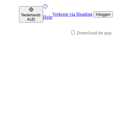
Verkoop via Headout
Inloggen
Nederlands
Help
AUD
Download de app