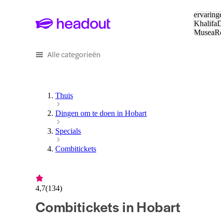
Zoeken:
ervaring
Khalifa
D
Musea
R
en stede
Alle categorieën
Thuis
Dingen om te doen in Hobart
Specials
Combitickets
4,7
(
134
)
Combitickets in Hobart