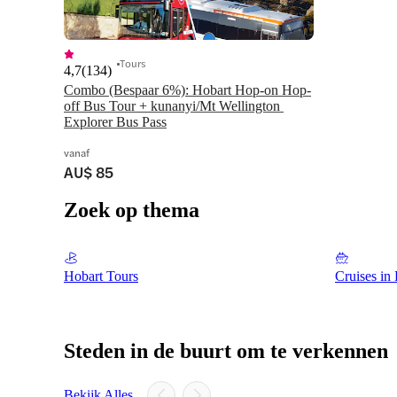
Tours
4,7
(
134
)
Combo (Bespaar 6%): Hobart Hop-on Hop-
off Bus Tour + kunanyi/Mt Wellington 
Explorer Bus Pass
vanaf
AU$ 85
Zoek op thema
Hobart Tours
Cruises in
Steden in de buurt om te verkennen
Bekijk Alles