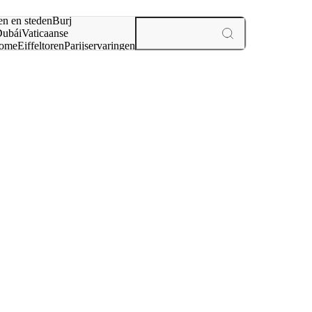
en en steden
Burj
ubái
Vaticaanse
ome
Eiffeltoren
Parijs
ervaringen
n