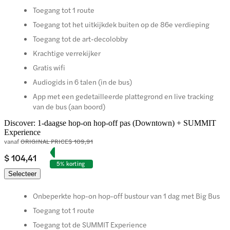
Toegang tot 1 route
Toegang tot het uitkijkdek buiten op de 86e verdieping
Toegang tot de art-decolobby
Krachtige verrekijker
Gratis wifi
Audiogids in 6 talen (in de bus)
App met een gedetailleerde plattegrond en live tracking
van de bus (aan boord)
Discover: 1-daagse hop-on hop-off pas (Downtown) + SUMMIT
Experience
vanaf
ORIGINAL PRICE
$ 109,91
$ 104,41
5% korting
Selecteer
Onbeperkte hop-on hop-off bustour van 1 dag met Big Bus
Toegang tot 1 route
Toegang tot de SUMMIT Experience