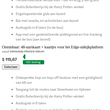
Gratis Boterbierijs bij de Harry Potter-winkel
Engelssprekende gids aan boord
Bar met snacks, en activiteiten aan boord
Audiogids in 6 talen (in de bus)
App met een gedetailleerde plattegrond en live tracking
van de bus (aan boord)
Onmisbaar: 48-uurskaart + kaartjes voor het Edge-uitkijkplatform
vanaf
ORIGINAL PRICE
$ 130,91
$ 115,67
12% korting
Selecteer
Onbeperkte hop-on hop-off bustour met een geldigheid
van 48 uur
Toegang tot de routes naar Downtown en Uptown
Gratis Boterbierijs bij de Harry Potter-winkel
Audiogids in 6 talen
Digitale app met een gedetailleerde plattegrond en live-