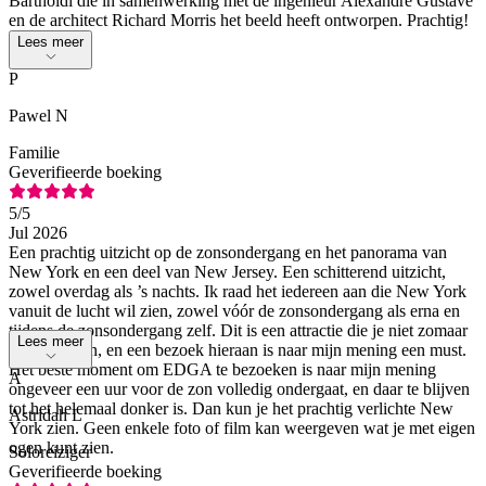
Bartholdi die in samenwerking met de ingenieur Alexandre Gustave
en de architect Richard Morris het beeld heeft ontworpen. Prachtig!
Lees meer
P
Pawel N
Familie
Geverifieerde boeking
5
/5
Jul 2026
Een prachtig uitzicht op de zonsondergang en het panorama van
New York en een deel van New Jersey. Een schitterend uitzicht,
zowel overdag als ’s nachts. Ik raad het iedereen aan die New York
vanuit de lucht wil zien, zowel vóór de zonsondergang als erna en
tijdens de zonsondergang zelf. Dit is een attractie die je niet zomaar
Lees meer
kunt negeren, en een bezoek hieraan is naar mijn mening een must.
Het beste moment om EDGA te bezoeken is naar mijn mening
A
ongeveer een uur voor de zon volledig ondergaat, en daar te blijven
tot het helemaal donker is. Dan kun je het prachtig verlichte New
Astridah L
York zien. Geen enkele foto of film kan weergeven wat je met eigen
ogen kunt zien.
Soloreiziger
Geverifieerde boeking