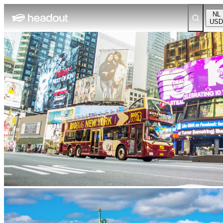
NL
USD