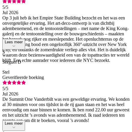
5
/5
Jul 2026
Op 3 juli heb ik het Empire State Building bezocht en het was een
onvergetelijke ervaring. Het art-deco-ontwerp is van dichtbij
adembenemend, en de tentoonstellingen – met name de King Kong-
galerij en de tentoonstelling over de bouwgeschiedenis – maakten
het bezoek nog rijker en meeslepender. Het openluchtterras op de
Lees meer
86e verdieping bood een ongelooflijk 360°-uitzicht over New York
City, en ondanks de zomerdrukte verliep alles vlot. Het is duidelijk
S
waarom deze bezienswaardigheid een van de topattracties ter wereld
blijft. Een echte aanrader voor iedereen die NYC bezoekt.
Serguei D
Stel
Geverifieerde boeking
5
/5
Jul 2026
De Summit One Vanderbilt was een geweldige ervaring. We konden
al 30 minuten voor ons tijdslot in de rij gaan staan en het was heel
eenvoudig om naar binnen te komen. Ik ben rond 22.00 uur geweest
en het uitzicht ’s avonds was adembenemend. Ik raad iedereen ten
zeerste aan om dit te boeken, vooral ’s avonds!
Lees meer