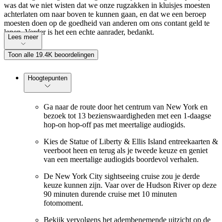
was dat we niet wisten dat we onze rugzakken in kluisjes moesten
achterlaten om naar boven te kunnen gaan, en dat we een beroep
moesten doen op de goedheid van anderen om ons contant geld te
lenen. Verder is het een echte aanrader, bedankt.
Lees meer
Toon alle 19.4K beoordelingen
Hoogtepunten
Ga naar de route door het centrum van New York en
bezoek tot 13 bezienswaardigheden met een 1-daagse
hop-on hop-off pas met meertalige audiogids.
Kies de Statue of Liberty & Ellis Island entreekaarten &
veerboot heen en terug als je tweede keuze en geniet
van een meertalige audiogids boordevol verhalen.
De New York City sightseeing cruise zou je derde
keuze kunnen zijn. Vaar over de Hudson River op deze
90 minuten durende cruise met 10 minuten
fotomoment.
Bekijk vervolgens het adembenemende uitzicht op de