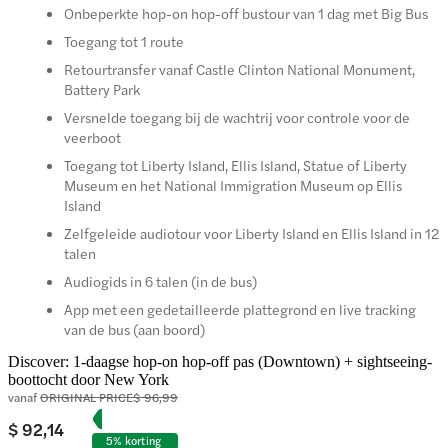
Onbeperkte hop-on hop-off bustour van 1 dag met Big Bus
Toegang tot 1 route
Retourtransfer vanaf Castle Clinton National Monument,
Battery Park
Versnelde toegang bij de wachtrij voor controle voor de
veerboot
Toegang tot Liberty Island, Ellis Island, Statue of Liberty
Museum en het National Immigration Museum op Ellis
Island
Zelfgeleide audiotour voor Liberty Island en Ellis Island in 12
talen
Audiogids in 6 talen (in de bus)
App met een gedetailleerde plattegrond en live tracking
van de bus (aan boord)
Discover: 1-daagse hop-on hop-off pas (Downtown) + sightseeing-
boottocht door New York
vanaf
ORIGINAL PRICE
$ 96,99
$ 92,14
5% korting