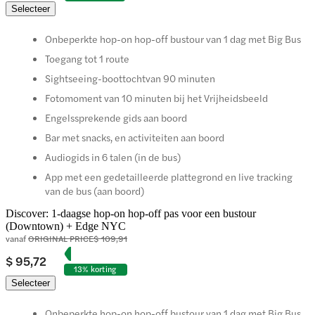
Selecteer
Onbeperkte hop-on hop-off bustour van 1 dag met Big Bus
Toegang tot 1 route
Sightseeing-boottochtvan 90 minuten
Fotomoment van 10 minuten bij het Vrijheidsbeeld
Engelssprekende gids aan boord
Bar met snacks, en activiteiten aan boord
Audiogids in 6 talen (in de bus)
App met een gedetailleerde plattegrond en live tracking
van de bus (aan boord)
Discover: 1-daagse hop-on hop-off pas voor een bustour
(Downtown) + Edge NYC
vanaf
ORIGINAL PRICE
$ 109,91
$ 95,72
13% korting
Selecteer
Onbeperkte hop-on hop-off bustour van 1 dag met Big Bus