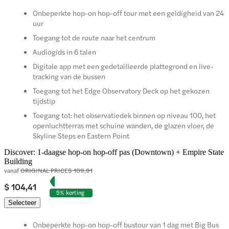
Onbeperkte hop-on hop-off tour met een geldigheid van 24
uur
Toegang tot de route naar het centrum
Audiogids in 6 talen
Digitale app met een gedetailleerde plattegrond en live-
tracking van de bussen
Toegang tot het Edge Observatory Deck op het gekozen
tijdstip
Toegang tot: het observatiedek binnen op niveau 100, het
openluchtterras met schuine wanden, de glazen vloer, de
Skyline Steps en Eastern Point
Discover: 1-daagse hop-on hop-off pas (Downtown) + Empire State
Building
vanaf
ORIGINAL PRICE
$ 109,91
$ 104,41
5% korting
Selecteer
Onbeperkte hop-on hop-off bustour van 1 dag met Big Bus