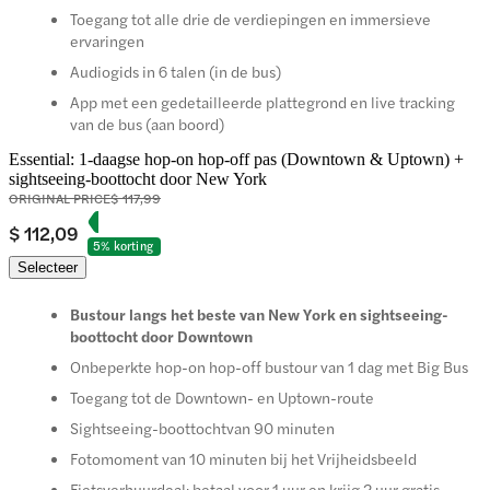
Toegang tot alle drie de verdiepingen en immersieve
ervaringen
Audiogids in 6 talen (in de bus)
App met een gedetailleerde plattegrond en live tracking
van de bus (aan boord)
Essential: 1-daagse hop-on hop-off pas (Downtown & Uptown) +
sightseeing-boottocht door New York
ORIGINAL PRICE
$ 117,99
$ 112,09
5% korting
Selecteer
Bustour langs het beste van New York en sightseeing-
boottocht door Downtown
Onbeperkte hop-on hop-off bustour van 1 dag met Big Bus
Toegang tot de Downtown- en Uptown-route
Sightseeing-boottochtvan 90 minuten
Fotomoment van 10 minuten bij het Vrijheidsbeeld
Fietsverhuurdeal: betaal voor 1 uur en krijg 2 uur gratis