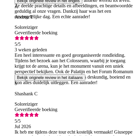
hartelijkheid en charme brachten de antieke wereld tot leven.
Bekijk originele review in het engels
Ze deelde prachtige details en afbeeldingen, en beantwoordde
A
geduldig al onze vragen. Dankzij haar was het een
onvergetelijke dag. Een echte aanrader!
Andrea T
Soloreiziger
Geverifieerde boeking
5
/5
3 weken geleden
Een heel interessante en goed georganiseerde rondleiding.
Tijdens het bezoek aan het Colosseum, waarbij je toegang
krijgt tot de arena, kun je het monument vanuit een uniek
perspectief bekijken. Ook de Palatijn en het Forum Romanum
zijn erg indrukwekkend. De gids was deskundig, boeiend en
Bekijk originele review in het italiaans
kon alles duidelijk uitleggen. Een aanrader!
S
Shashank C
Soloreiziger
Geverifieerde boeking
5
/5
Jul 2026
Ik heb me tijdens deze tour echt kostelijk vermaakt! Giuseppe