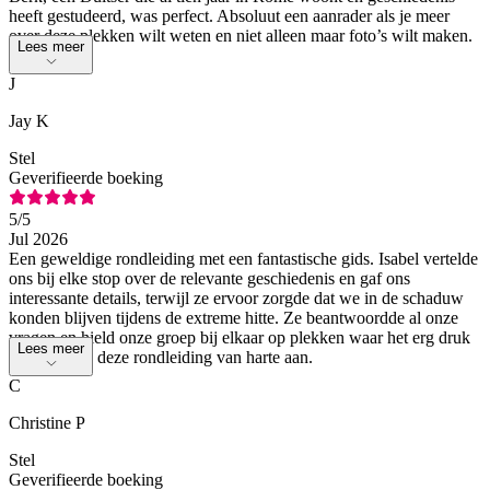
heeft gestudeerd, was perfect. Absoluut een aanrader als je meer
over deze plekken wilt weten en niet alleen maar foto’s wilt maken.
Lees meer
J
Jay K
Stel
Geverifieerde boeking
5
/5
Jul 2026
Een geweldige rondleiding met een fantastische gids. Isabel vertelde
ons bij elke stop over de relevante geschiedenis en gaf ons
interessante details, terwijl ze ervoor zorgde dat we in de schaduw
konden blijven tijdens de extreme hitte. Ze beantwoordde al onze
vragen en hield onze groep bij elkaar op plekken waar het erg druk
Lees meer
was. Ik raad deze rondleiding van harte aan.
C
Christine P
Stel
Geverifieerde boeking