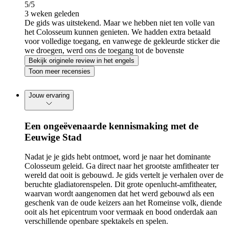
5
/5
3 weken geleden
De gids was uitstekend. Maar we hebben niet ten volle van
het Colosseum kunnen genieten. We hadden extra betaald
voor volledige toegang, en vanwege de gekleurde sticker die
we droegen, werd ons de toegang tot de bovenste
verdiepingen geweigerd.
Bekijk originele review in het engels
Toon meer recensies
Jouw ervaring
Een ongeëvenaarde kennismaking met de
Eeuwige Stad
Nadat je je gids hebt ontmoet, word je naar het dominante
Colosseum geleid. Ga direct naar het grootste amfitheater ter
wereld dat ooit is gebouwd. Je gids vertelt je verhalen over de
beruchte gladiatorenspelen. Dit grote openlucht-amfitheater,
waarvan wordt aangenomen dat het werd gebouwd als een
geschenk van de oude keizers aan het Romeinse volk, diende
ooit als het epicentrum voor vermaak en bood onderdak aan
verschillende openbare spektakels en spelen.