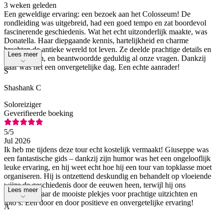
3 weken geleden
Een geweldige ervaring: een bezoek aan het Colosseum! De
rondleiding was uitgebreid, had een goed tempo en zat boordevol
fascinerende geschiedenis. Wat het echt uitzonderlijk maakte, was
Donatella. Haar diepgaande kennis, hartelijkheid en charme
brachten de antieke wereld tot leven. Ze deelde prachtige details en
Lees meer
afbeeldingen, en beantwoordde geduldig al onze vragen. Dankzij
haar was het een onvergetelijke dag. Een echte aanrader!
S
Shashank C
Soloreiziger
Geverifieerde boeking
5
/5
Jul 2026
Ik heb me tijdens deze tour echt kostelijk vermaakt! Giuseppe was
een fantastische gids – dankzij zijn humor was het een ongelooflijk
leuke ervaring, en hij weet echt hoe hij een tour van topklasse moet
organiseren. Hij is ontzettend deskundig en behandelt op vloeiende
wijze de geschiedenis door de eeuwen heen, terwijl hij ons
Lees meer
meeneemt naar de mooiste plekjes voor prachtige uitzichten en
foto’s. Een door en door positieve en onvergetelijke ervaring!
A