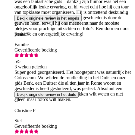
was een fantastische gids – dankzij zijn humor was het een
ongelooflijk leuke ervaring, en hij weet echt hoe hij een tour
van topklasse moet organiseren. Hij is ontzettend deskundig
en behandelt op vloeiende wijze de geschiedenis door de
Bekijk originele review in het engels
eeuwen heen, terwijl hij ons meeneemt naar de mooiste
B
plekjes voor prachtige uitzichten en foto’s. Een door en door
positieve en onvergetelijke ervaring!
Beate T
Familie
Geverifieerde boeking
5
/5
3 weken geleden
Super goed georganiseerd. Het hoogtepunt was natuurlijk het
Colosseum. We wilden de rondleiding in het Duits en onze
gids Berk, een Duitser die al tien jaar in Rome woont en
geschiedenis heeft gestudeerd, was perfect. Absoluut een
aanrader als je meer over deze plekken wilt weten en niet
Bekijk originele review in het duits
alleen maar foto’s wilt maken.
C
Christine P
Stel
Geverifieerde boeking