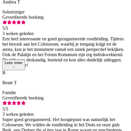
Andrea T
Soloreiziger
Geverifieerde boeking
5
/5
3 weken geleden
Een heel interessante en goed georganiseerde rondleiding. Tijdens
het bezoek aan het Colosseum, waarbij je toegang krijgt tot de
arena, kun je het monument vanuit een uniek perspectief bekijken.
Ook de Palatijn en het Forum Romanum zijn erg indrukwekkend.
De gids was deskundig, boeiend en kon alles duidelijk uitleggen.
Lees meer
Een aanrader!
B
Beate T
Familie
Geverifieerde boeking
5
/5
3 weken geleden
Super goed georganiseerd. Het hoogtepunt was natuurlijk het
Colosseum. We wilden de rondleiding in het Duits en onze gids
Berk, een Duitser die al tien jaar in Rome woont en geschiedenis