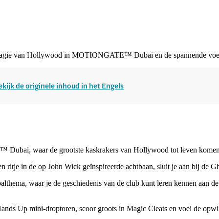
 de magie van Hollywood in MOTIONGATE™ Dubai en de spannende voet
ekijk de originele inhoud in het Engels
ubai, waar de grootste kaskrakers van Hollywood tot leven komen me
en ritje in de op John Wick geïnspireerde achtbaan, sluit je aan bij de
lthema, waar je de geschiedenis van de club kunt leren kennen aan de 
Hands Up mini-droptoren, scoor groots in Magic Cleats en voel de opw