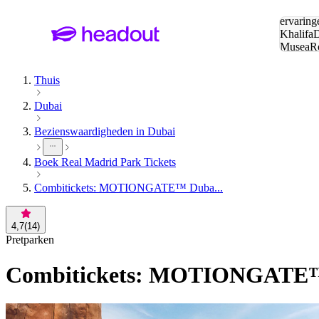
Zoeken:
ervaring
Khalifa
D
Musea
R
en stede
Thuis
Dubai
Bezienswaardigheden in Dubai
Boek Real Madrid Park Tickets
Combitickets: MOTIONGATE™ Duba...
4,7
(
14
)
Pretparken
Combitickets: MOTIONGATE™ D