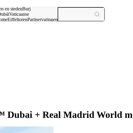
en en steden
Burj
ubái
Vaticaanse
ome
Eiffeltoren
Parijs
ervaringen
n
ubai + Real Madrid World me