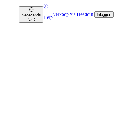
Verkoop via Headout
Inloggen
Nederlands
Help
NZD