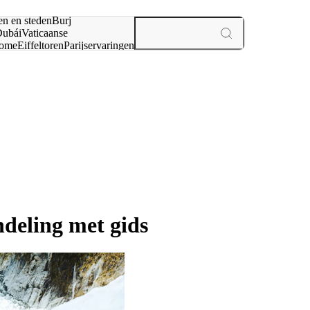
en en steden
Burj
ubái
Vaticaanse
ome
Eiffeltoren
Parijs
ervaringen
n
ndeling met gids