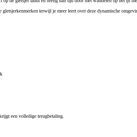
ct op de gletsjer landt en breng dan tijd door met wandelen op het ijs m
nde gletsjerkenmerken terwijl je meer leert over deze dynamische omgevi
ak
krijgt een volledige terugbetaling.