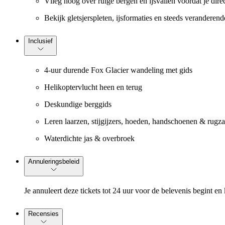
Vlieg hoog over ruige bergen en ijsvallen voordat je dire
Bekijk gletsjerspleten, ijsformaties en steeds verandere
Inclusief
4-uur durende Fox Glacier wandeling met gids
Helikoptervlucht heen en terug
Deskundige berggids
Leren laarzen, stijgijzers, hoeden, handschoenen & rugz
Waterdichte jas & overbroek
Annuleringsbeleid
Je annuleert deze tickets tot 24 uur voor de belevenis begint en 
Recensies