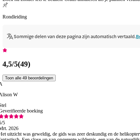
Rondleiding
Sommige delen van deze pagina zijn automatisch vertaald.
B
4,5
/5
(
49
)
Toon alle 49 beoordelingen
A
Alison W
Stel
Geverifieerde boeking
5
/5
Mrt. 2026
Het uitzicht was geweldig, de gids was zeer deskundig en de helikopte
fantastisch. Een close-up van ongerepte wildernis, een van de natuurli