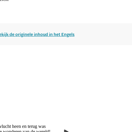
ekijk de originele inhoud in het Engels
rvlucht heen en terug was
jke wonderen van de wereld!