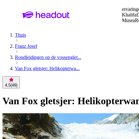
Zoeken:
ervaring
Khalifa
D
Musea
R
en stede
Thuis
Franz Josef
Rondleidingen op de vossenglet...
Van Fox gletsjer: Helikopterwa...
4,5
(
49
)
Van Fox gletsjer: Helikopterwa