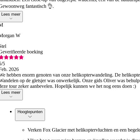
Gewoonweg fantastisch 👌.
Lees meer
M
Morgan W
Stel
Geverifieerde boeking
5
/5
Feb. 2026
We hebben enorm genoten van onze helikopterwandeling. De helikopte
Wandelen op de gletsjer was onwerkelijk. Onze gids Oliver was behulpz
deze tour zeker aanbevelen. Hopelijk kunnen we het nog eens doen :)
Lees meer
Hoogtepunten
Verken Fox Glacier met helikoptervluchten en een begele