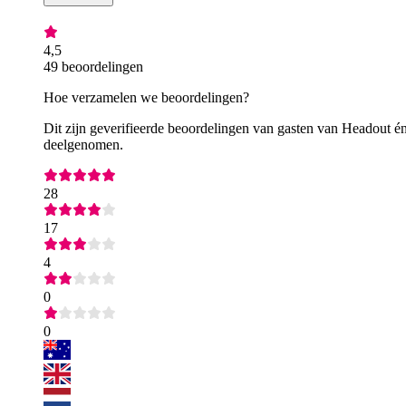
4,5
49 beoordelingen
Hoe verzamelen we beoordelingen?
Dit zijn geverifieerde beoordelingen van gasten van Headout én
deelgenomen.
28
17
4
0
0