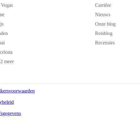
 Vegas
Carrière
me
Nieuws
js
Onze blog
nden
Reisblog
ai
Recensies
celona
2 meer
ikersvoorwaarden
ybeleid
fsgegevens