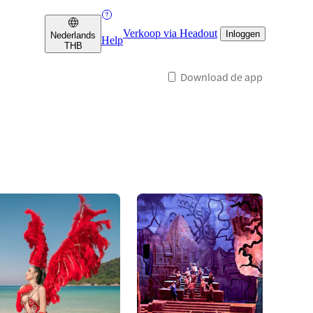
Verkoop via Headout
Inloggen
Nederlands
Help
THB
Download de app