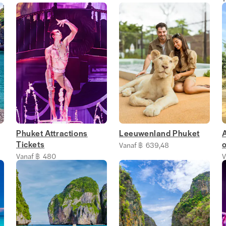
Phuket Attractions
Leeuwenland Phuket
Tickets
Vanaf ฿ 639,48
Vanaf ฿ 480
V