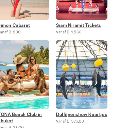
Simon Cabaret
Siam Niramit Tickets
anaf ฿ 800
Vanaf ฿ 1.530
YONA Beach Club in
Dolfijnenshow Kaartjes
Phuket
Vanaf ฿ 376,88
anaf ฿ 2.000