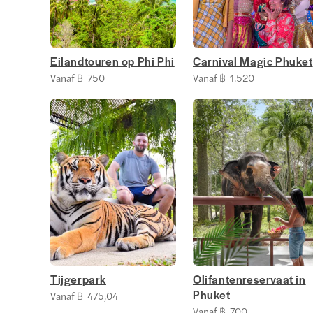
Eilandtouren op Phi Phi
Carnival Magic Phuket
Vanaf ฿ 750
Vanaf ฿ 1.520
Tijgerpark
Olifantenreservaat in
Phuket
Vanaf ฿ 475,04
Vanaf ฿ 700