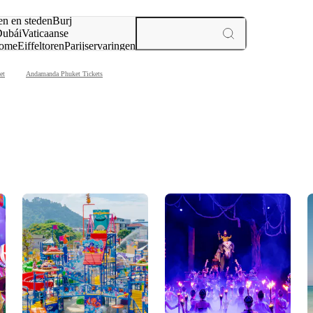
en en steden
Burj
ubái
Vaticaanse
ome
Eiffeltoren
Parijs
ervaringen
n
et
Andamanda Phuket Tickets