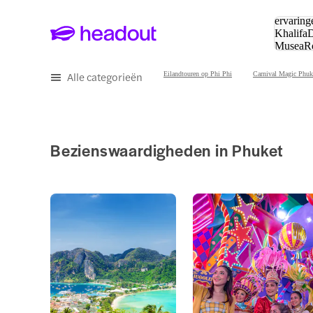
Zoeken:
ervaring
Khalifa
D
Musea
R
en stede
Alle categorieën
Eilandtouren op Phi Phi
Carnival Magic Phuk
Bezienswaardigheden in Phuket