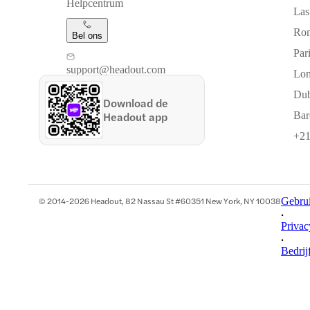
Helpcentrum
Las
Ro
Bel ons
Pari
support@headout.com
Lo
Dub
Download de
Headout app
Bar
+21
© 2014-2026 Headout, 82 Nassau St #60351 New York, NY 10038
Gebru
•
Privac
•
Bedrij