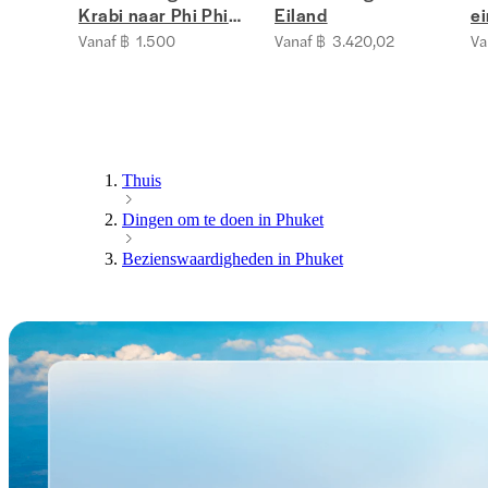
Krabi naar Phi Phi
Eiland
e
eiland
in
Vanaf ฿ 1.500
Vanaf ฿ 3.420,02
Va
Thuis
Dingen om te doen in Phuket
Bezienswaardigheden in Phuket