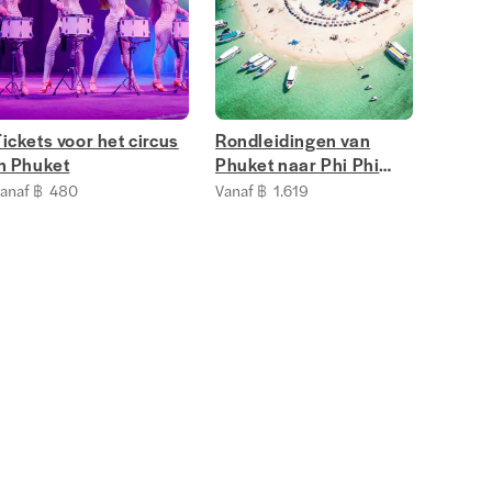
ickets voor het circus
Rondleidingen van
n Phuket
Phuket naar Phi Phi
eiland
anaf ฿ 480
Vanaf ฿ 1.619