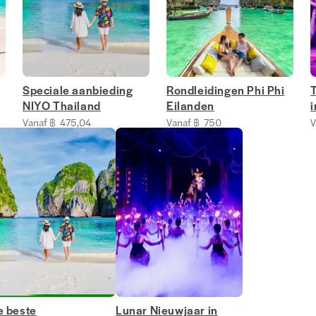
Speciale aanbieding
Rondleidingen Phi Phi
T
NIYO Thailand
Eilanden
i
Vanaf ฿ 475,04
Vanaf ฿ 750
V
e beste
Lunar Nieuwjaar in