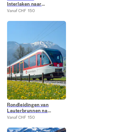
Interlaken naar
Jungfraujoch
Vanaf CHF 150
Rondleidingen van
Lauterbrunnen naar
Jungfraujoch
Vanaf CHF 150