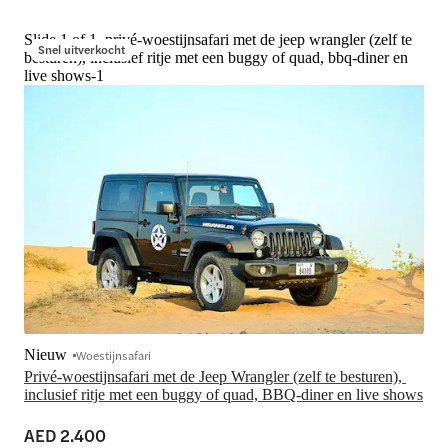
Slide 1 of 1, privé-woestijnsafari met de jeep wrangler (zelf te
Snel uitverkocht
besturen), inclusief ritje met een buggy of quad, bbq-diner en
live shows-1
Nieuw
Woestijnsafari
Privé-woestijnsafari met de Jeep Wrangler (zelf te besturen), 
inclusief ritje met een buggy of quad, BBQ-diner en live shows
AED 2.400