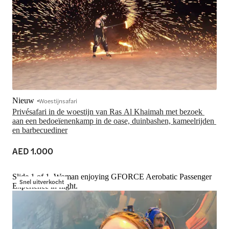
Nieuw
Woestijnsafari
Privésafari in de woestijn van Ras Al Khaimah met bezoek 
aan een bedoeïenenkamp in de oase, duinbashen, kameelrijden 
en barbecuediner
AED 1.000
Slide 1 of 1, Woman enjoying GFORCE Aerobatic Passenger
Snel uitverkocht
Experience in flight.