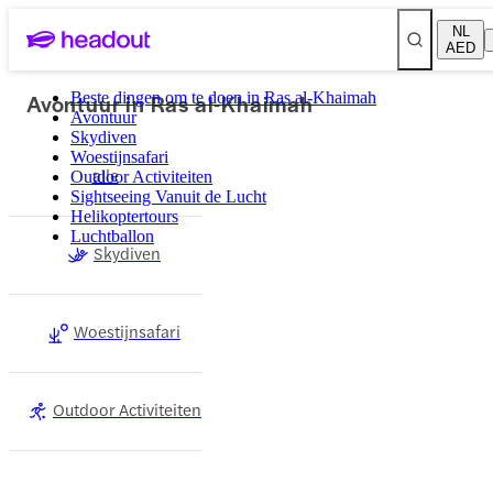
NL
AED
Avontuur in Ras al-Khaimah
Beste dingen om te doen in Ras al-Khaimah
Avontuur
Skydiven
Woestijnsafari
alle
Outdoor Activiteiten
Sightseeing Vanuit de Lucht
Helikoptertours
Luchtballon
Skydiven
Woestijnsafari
Outdoor Activiteiten