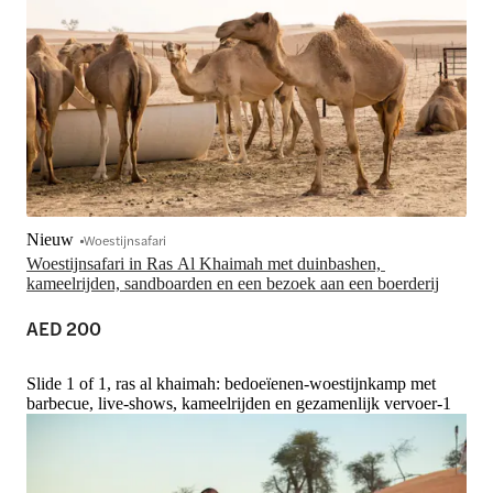
Nieuw
Woestijnsafari
Woestijnsafari in Ras Al Khaimah met duinbashen, 
kameelrijden, sandboarden en een bezoek aan een boerderij
AED 200
Slide 1 of 1, ras al khaimah: bedoeïenen-woestijnkamp met
barbecue, live-shows, kameelrijden en gezamenlijk vervoer-1