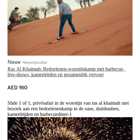
Nieuw
Woestijnsafari
Ras Al Khaimah: Bedoeïenen-woestijnkamp met barbecue, 
live-shows, kameelrijden en gezamenlijk vervoer
AED 160
Slide 1 of 1, privésafari in de woestijn van ras al khaimah met
bezoek aan een bedoeïenenkamp in de oase, duinbashen,
kameelrijden en barbecuediner-1