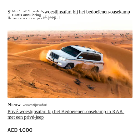
Slide 1 of 1, privé-woestijnsafari bij het bedoeïenen-oasekamp
Gratis annulering
in rak met een privé-jeep-1
Nieuw
Woestijnsafari
Privé-woestijnsafari bij het Bedoeïenen-oasekamp in RAK 
met een privé-jeep
AED 1.000