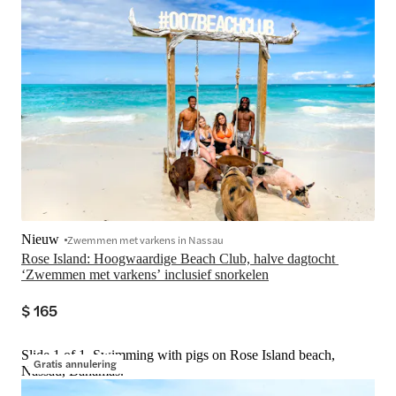
Nieuw
Zwemmen met varkens in Nassau
Rose Island: Hoogwaardige Beach Club, halve dagtocht 
‘Zwemmen met varkens’ inclusief snorkelen
$ 165
Slide 1 of 1, Swimming with pigs on Rose Island beach,
Gratis annulering
Nassau, Bahamas.