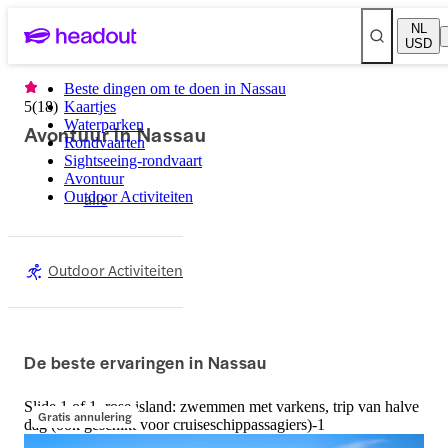
NL
USD
Beste dingen om te doen in Nassau
5
(
18
)
Kaartjes
Waterparken
Avontuur in Nassau
Rondvaarten
Sightseeing-rondvaart
Avontuur
Outdoor Activiteiten
alle
Outdoor Activiteiten
De beste ervaringen in Nassau
Slide 1 of 1, rose island: zwemmen met varkens, trip van halve
Gratis annulering
dag (ook geschikt voor cruiseschippassagiers)-1