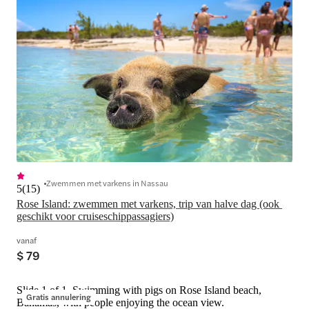
Zwemmen met varkens in Nassau
5
(
15
)
Rose Island: zwemmen met varkens, trip van halve dag (ook 
geschikt voor cruiseschippassagiers)
vanaf
$ 79
Slide 1 of 1, Swimming with pigs on Rose Island beach,
Gratis annulering
Bahamas, with people enjoying the ocean view.