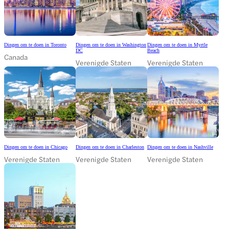
Dingen om te doen in Toronto
Dingen om te doen in Washington
Dingen om te doen in Myrtle
DC
Beach
Canada
Verenigde Staten
Verenigde Staten
Dingen om te doen in Chicago
Dingen om te doen in Charleston
Dingen om te doen in Nashville
Verenigde Staten
Verenigde Staten
Verenigde Staten