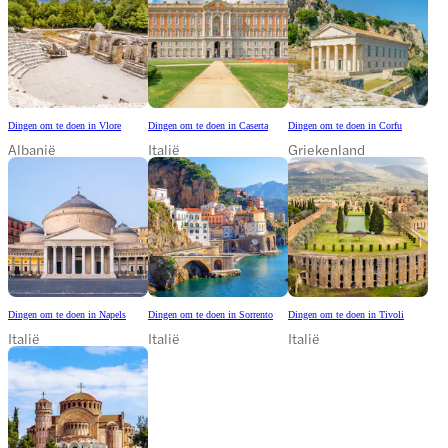
Dingen om te doen in Vlore
Dingen om te doen in Caserta
Dingen om te doen in Corfu
Albanië
Italië
Griekenland
Dingen om te doen in Napels
Dingen om te doen in Sorrento
Dingen om te doen in Tivoli
Italië
Italië
Italië