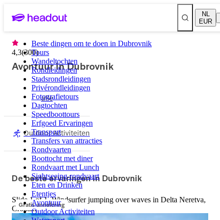
NL
EUR
Beste dingen om te doen in Dubrovnik
4,3
(
300
Tours
)
Wandeltochten
Avontuur in Dubrovnik
Rondleidingen
Stadsrondleidingen
Privérondleidingen
Fotografietours
alle
Dagtochten
Speedboottours
Erfgoed Ervaringen
Outdoor Activiteiten
Transport
Transfers van attracties
Rondvaarten
Boottocht met diner
Rondvaart met Lunch
De beste ervaringen in Dubrovnik
Sightseeing-rondvaart
Eten en Drinken
Etentjes
Slide 1 of 1, Windsurfer jumping over waves in Delta Neretva,
Avontuur
Gratis annulering
Croatia.
Outdoor Activiteiten