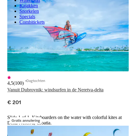
Watersport
Kajakken
Snorkelen
Specials
Combitickets
Dagtochten
4,5
(
100
)
Vanuit Dubrovnik: windsurfen in de Neretva-delta
€ 201
Slide 1 of 1, Kiteboarders on the water with colorful kites at
Gratis annulering
Delta Neretva, Croatia.