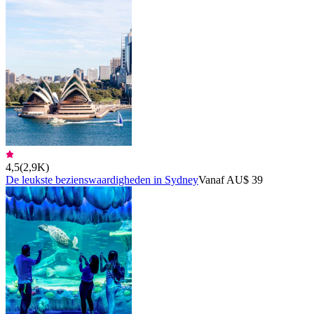
4,5
(
2,9K
)
De leukste bezienswaardigheden in Sydney
Vanaf AU$ 39