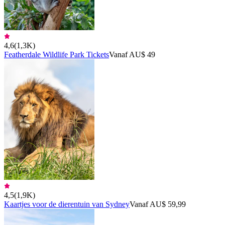
4,6
(
1,3K
)
Featherdale Wildlife Park Tickets
Vanaf AU$ 49
4,5
(
1,9K
)
Kaartjes voor de dierentuin van Sydney
Vanaf AU$ 59,99