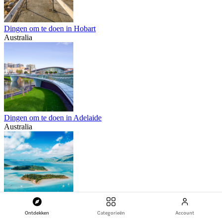
Dingen om te doen in Hobart
Australia
Dingen om te doen in Adelaide
Australia
Dingen om te doen in Whitsundays
Ontdekken
Categorieën
Account
Australia