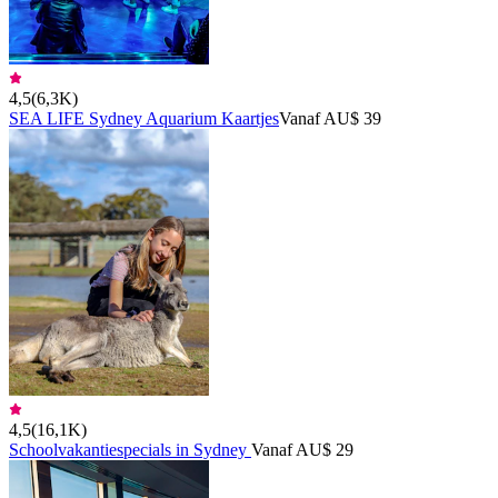
4,5
(
6,3K
)
SEA LIFE Sydney Aquarium Kaartjes
Vanaf AU$ 39
4,5
(
16,1K
)
Schoolvakantiespecials in Sydney
Vanaf AU$ 29