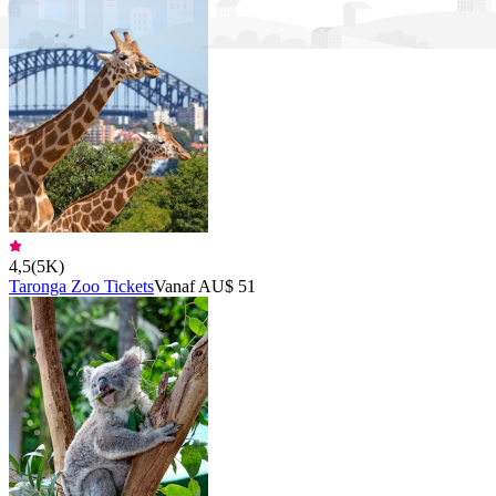
4,5
(
5K
)
Taronga Zoo Tickets
Vanaf AU$ 51