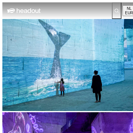
NL
EUR