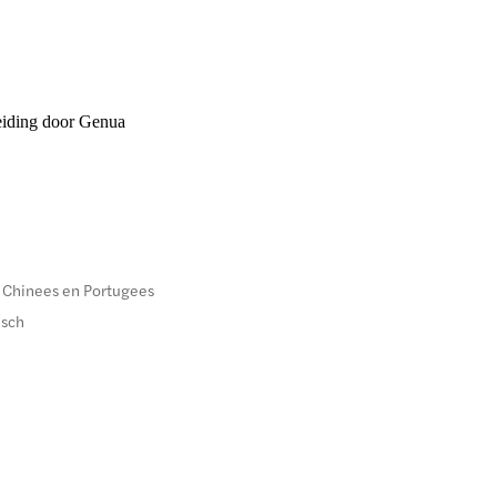
eiding door Genua
h, Chinees en Portugees
isch