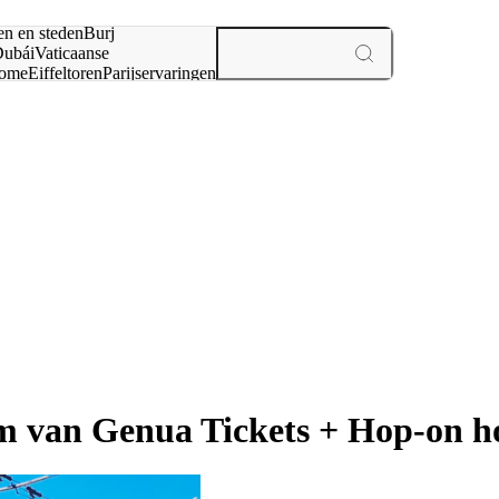
en en steden
Burj
ubái
Vaticaanse
ome
Eiffeltoren
Parijs
ervaringen
n
van Genua Tickets + Hop-on ho