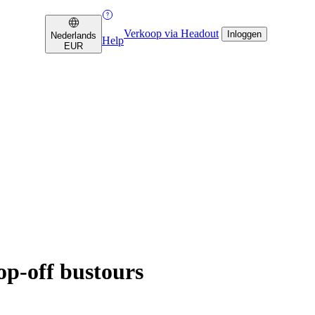
Verkoop via Headout
Inloggen
Nederlands
Help
EUR
p-off bustours