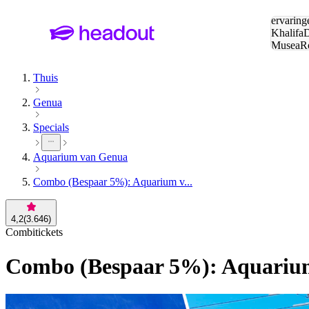
Zoeken:
ervaring
Khalifa
D
Musea
R
en stede
Thuis
Genua
Specials
Aquarium van Genua
Combo (Bespaar 5%): Aquarium v...
4,2
(
3.646
)
Combitickets
Combo (Bespaar 5%): Aquarium 