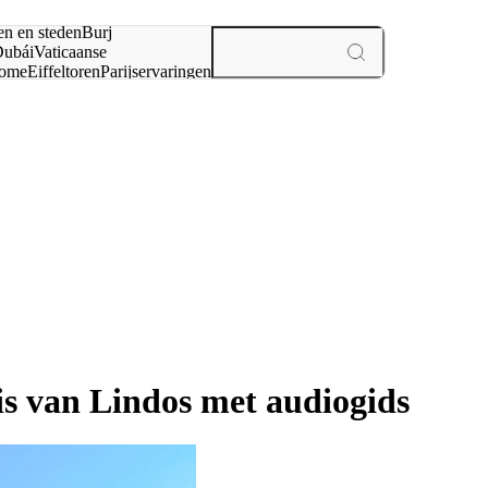
en en steden
Burj
ubái
Vaticaanse
ome
Eiffeltoren
Parijs
ervaringen
n
is van Lindos met audiogids