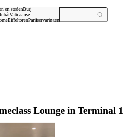
en en steden
Burj
ubái
Vaticaanse
ome
Eiffeltoren
Parijs
ervaringen
n
eclass Lounge in Terminal 1