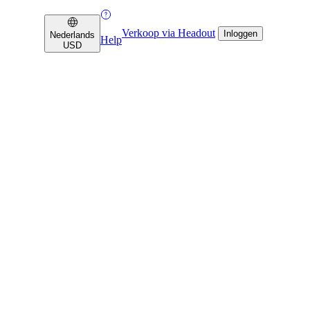
Verkoop via Headout
Inloggen
Nederlands
Help
USD