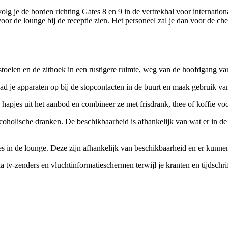
volg je de borden richting Gates 8 en 9 in de vertrekhal voor internati
g voor de lounge bij de receptie zien. Het personeel zal je dan voor de c
gstoelen en de zithoek in een rustigere ruimte, weg van de hoofdgang va
ad je apparaten op bij de stopcontacten in de buurt en maak gebruik va
 hapjes uit het aanbod en combineer ze met frisdrank, thee of koffie vo
coholische dranken. De beschikbaarheid is afhankelijk van wat er in d
hes in de lounge. Deze zijn afhankelijk van beschikbaarheid en er kun
a tv-zenders en vluchtinformatieschermen terwijl je kranten en tijdschri