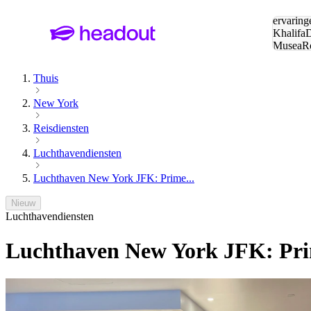
Zoeken:
ervaring
Khalifa
D
Musea
R
en stede
Thuis
New York
Reisdiensten
Luchthavendiensten
Luchthaven New York JFK: Prime...
Nieuw
Luchthavendiensten
Luchthaven New York JFK: Prim