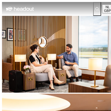
NL
GBP