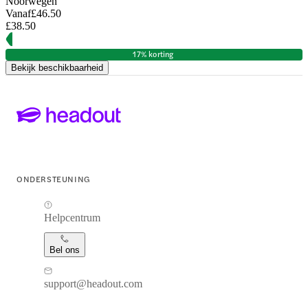
Noorwegen
Vanaf
£46.50
£38.50
17% korting
Bekijk beschikbaarheid
ONDERSTEUNING
Helpcentrum
Bel ons
support@headout.com