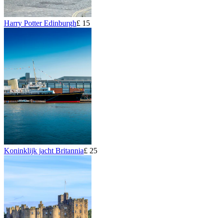
Harry Potter Edinburgh
£ 15
Koninklijk jacht Britannia
£ 25