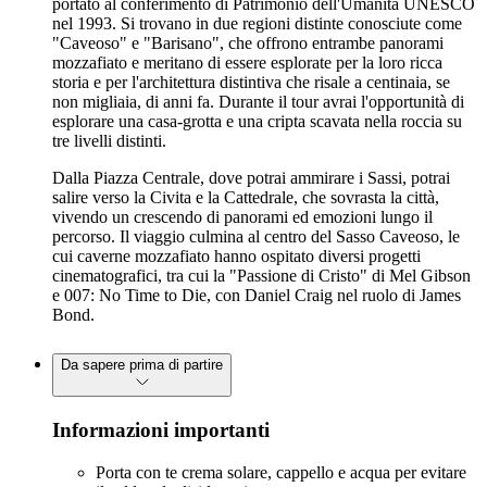
portato al conferimento di Patrimonio dell'Umanità UNESCO
nel 1993. Si trovano in due regioni distinte conosciute come
"Caveoso" e "Barisano", che offrono entrambe panorami
mozzafiato e meritano di essere esplorate per la loro ricca
storia e per l'architettura distintiva che risale a centinaia, se
non migliaia, di anni fa. Durante il tour avrai l'opportunità di
esplorare una casa-grotta e una cripta scavata nella roccia su
tre livelli distinti.
Dalla Piazza Centrale, dove potrai ammirare i Sassi, potrai
salire verso la Civita e la Cattedrale, che sovrasta la città,
vivendo un crescendo di panorami ed emozioni lungo il
percorso. Il viaggio culmina al centro del Sasso Caveoso, le
cui caverne mozzafiato hanno ospitato diversi progetti
cinematografici, tra cui la "Passione di Cristo" di Mel Gibson
e 007: No Time to Die, con Daniel Craig nel ruolo di James
Bond.
Da sapere prima di partire
Informazioni importanti
Porta con te crema solare, cappello e acqua per evitare