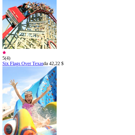
5
(
4
)
Six Flags Over Texas
da 42,22 $