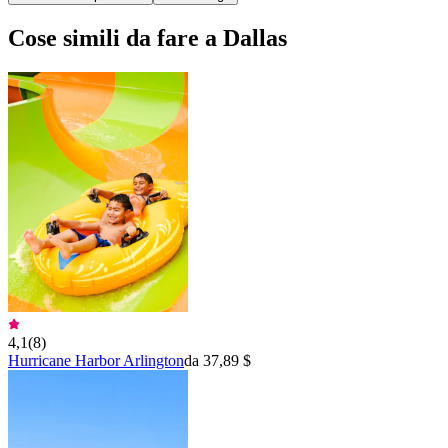
Cose simili da fare a Dallas
4,1
(
8
)
Hurricane Harbor Arlington
da 37,89 $