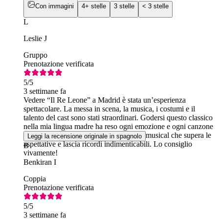
Con immagini
4+ stelle
3 stelle
< 3 stelle
L
Leslie J
Gruppo
Prenotazione verificata
5
/5
3 settimane fa
Vedere “Il Re Leone” a Madrid è stata un’esperienza
spettacolare. La messa in scena, la musica, i costumi e il
talento del cast sono stati straordinari. Godersi questo classico
nella mia lingua madre ha reso ogni emozione e ogni canzone
ancora più speciali. Senza dubbio, è un musical che supera le
Leggi la recensione originale in spagnolo
aspettative e lascia ricordi indimenticabili. Lo consiglio
B
vivamente!
Benkiran I
Coppia
Prenotazione verificata
5
/5
3 settimane fa