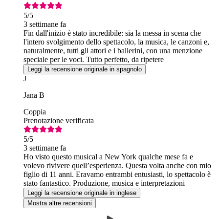
5
/5
3 settimane fa
Fin dall'inizio è stato incredibile: sia la messa in scena che
l'intero svolgimento dello spettacolo, la musica, le canzoni e,
naturalmente, tutti gli attori e i ballerini, con una menzione
speciale per le voci. Tutto perfetto, da ripetere
Leggi la recensione originale in spagnolo
J
Jana B
Coppia
Prenotazione verificata
5
/5
3 settimane fa
Ho visto questo musical a New York qualche mese fa e
volevo rivivere quell’esperienza. Questa volta anche con mio
figlio di 11 anni. Eravamo entrambi entusiasti, lo spettacolo è
stato fantastico. Produzione, musica e interpretazioni
eccellenti. Grazie!
Leggi la recensione originale in inglese
Mostra altre recensioni