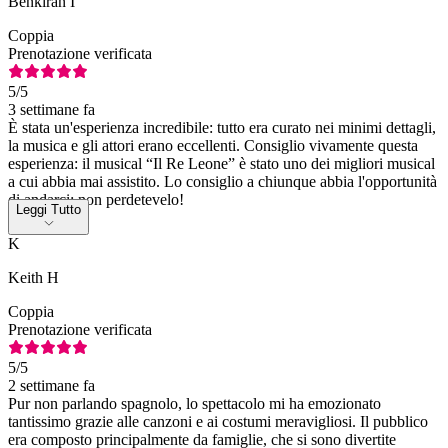
Benkiran I
Coppia
Prenotazione verificata
5
/5
3 settimane fa
È stata un'esperienza incredibile: tutto era curato nei minimi dettagli,
la musica e gli attori erano eccellenti. Consiglio vivamente questa
esperienza: il musical “Il Re Leone” è stato uno dei migliori musical
a cui abbia mai assistito. Lo consiglio a chiunque abbia l'opportunità
di andarci: non perdetevelo!
Leggi Tutto
K
Keith H
Coppia
Prenotazione verificata
5
/5
2 settimane fa
Pur non parlando spagnolo, lo spettacolo mi ha emozionato
tantissimo grazie alle canzoni e ai costumi meravigliosi. Il pubblico
era composto principalmente da famiglie, che si sono divertite