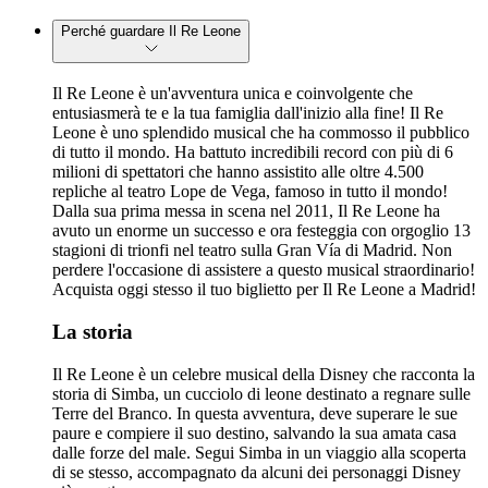
Perché guardare Il Re Leone
Il Re Leone è un'avventura unica e coinvolgente che
entusiasmerà te e la tua famiglia dall'inizio alla fine! Il Re
Leone è uno splendido musical che ha commosso il pubblico
di tutto il mondo. Ha battuto incredibili record con più di 6
milioni di spettatori che hanno assistito alle oltre 4.500
repliche al teatro Lope de Vega, famoso in tutto il mondo!
Dalla sua prima messa in scena nel 2011, Il Re Leone ha
avuto un enorme un successo e ora festeggia con orgoglio 13
stagioni di trionfi nel teatro sulla Gran Vía di Madrid. Non
perdere l'occasione di assistere a questo musical straordinario!
Acquista oggi stesso il tuo biglietto per Il Re Leone a Madrid!
La storia
Il Re Leone è un celebre musical della Disney che racconta la
storia di Simba, un cucciolo di leone destinato a regnare sulle
Terre del Branco. In questa avventura, deve superare le sue
paure e compiere il suo destino, salvando la sua amata casa
dalle forze del male. Segui Simba in un viaggio alla scoperta
di se stesso, accompagnato da alcuni dei personaggi Disney