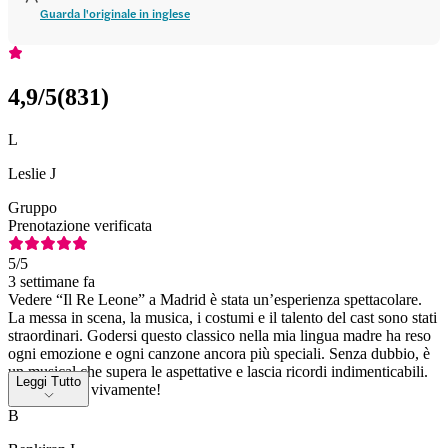
Guarda l'originale in inglese
4,9
/5
(
831
)
L
Leslie J
Gruppo
Prenotazione verificata
5
/5
3 settimane fa
Vedere “Il Re Leone” a Madrid è stata un’esperienza spettacolare.
La messa in scena, la musica, i costumi e il talento del cast sono stati
straordinari. Godersi questo classico nella mia lingua madre ha reso
ogni emozione e ogni canzone ancora più speciali. Senza dubbio, è
un musical che supera le aspettative e lascia ricordi indimenticabili.
Leggi Tutto
Lo consiglio vivamente!
B