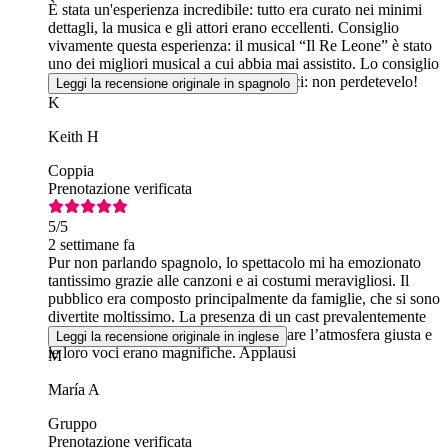
È stata un'esperienza incredibile: tutto era curato nei minimi
dettagli, la musica e gli attori erano eccellenti. Consiglio
vivamente questa esperienza: il musical “Il Re Leone” è stato
uno dei migliori musical a cui abbia mai assistito. Lo consiglio
a chiunque abbia l'opportunità di andarci: non perdetevelo!
Leggi la recensione originale in spagnolo
K
Keith H
Coppia
Prenotazione verificata
5
/5
2 settimane fa
Pur non parlando spagnolo, lo spettacolo mi ha emozionato
tantissimo grazie alle canzoni e ai costumi meravigliosi. Il
pubblico era composto principalmente da famiglie, che si sono
divertite moltissimo. La presenza di un cast prevalentemente
di origine africana ha contribuito a creare l’atmosfera giusta e
Leggi la recensione originale in inglese
le loro voci erano magnifiche. Applausi
M
María A
Gruppo
Prenotazione verificata