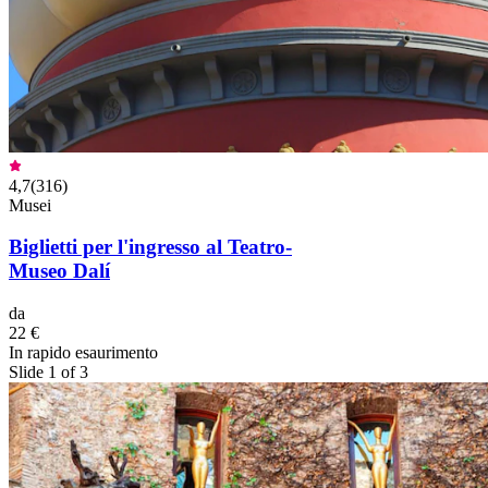
4,7
(
316
)
Musei
Biglietti per l'ingresso al Teatro-
Museo Dalí
da
22 €
In rapido esaurimento
Slide 1 of 3