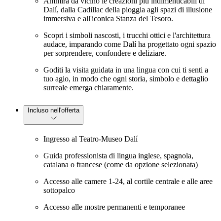
Ammira da vicino le creazioni più indimenticabili di
Dalí, dalla Cadillac della pioggia agli spazi di illusione
immersiva e all'iconica Stanza del Tesoro.
Scopri i simboli nascosti, i trucchi ottici e l'architettura
audace, imparando come Dalí ha progettato ogni spazio
per sorprendere, confondere e deliziare.
Goditi la visita guidata in una lingua con cui ti senti a
tuo agio, in modo che ogni storia, simbolo e dettaglio
surreale emerga chiaramente.
Incluso nell'offerta
Ingresso al Teatro-Museo Dalí
Guida professionista di lingua inglese, spagnola,
catalana o francese (come da opzione selezionata)
Accesso alle camere 1-24, al cortile centrale e alle aree
sottopalco
Accesso alle mostre permanenti e temporanee