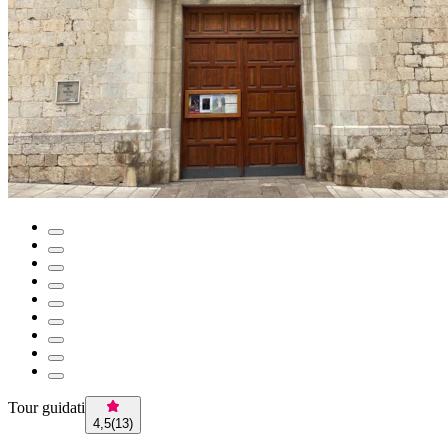
Tour guidati
4,5
(
13
)