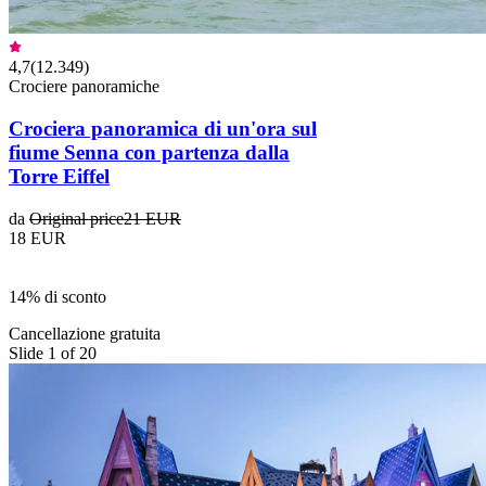
4,7
(
12.349
)
Crociere panoramiche
Crociera panoramica di un'ora sul
fiume Senna con partenza dalla
Torre Eiffel
da
Original price
21 EUR
18 EUR
14% di sconto
Cancellazione gratuita
Slide 1 of 20