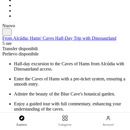
Nuovo
From Alcúdia: Hams' Caves Half-Day Trip with Dinosaurland
5 ore
Transfer disponibili
Prelievo disponibile
Half-day excursion to the Caves of Hams from Alcúdia with
Dinosaurland access.
Enter the Caves of Hams with a pre-ticket system, ensuring a
smooth entry.
Admire the beauty of the Blue Cave's botanical garden.
Enjoy a guided tour with full commentary, enhancing your
understanding of the caves.
Travel comfortably with return transport by air-conditioned
coach and included travel insurance.
Esplora
Categorie
Account