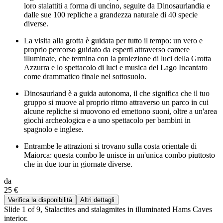
loro stalattiti a forma di uncino, seguite da Dinosaurlandia e
dalle sue 100 repliche a grandezza naturale di 40 specie
diverse.
La visita alla grotta è guidata per tutto il tempo: un vero e
proprio percorso guidato da esperti attraverso camere
illuminate, che termina con la proiezione di luci della Grotta
Azzurra e lo spettacolo di luci e musica del Lago Incantato
come drammatico finale nel sottosuolo.
Dinosaurland è a guida autonoma, il che significa che il tuo
gruppo si muove al proprio ritmo attraverso un parco in cui
alcune repliche si muovono ed emettono suoni, oltre a un'area
giochi archeologica e a uno spettacolo per bambini in
spagnolo e inglese.
Entrambe le attrazioni si trovano sulla costa orientale di
Maiorca: questa combo le unisce in un'unica combo piuttosto
che in due tour in giornate diverse.
da
25 €
Verifica la disponibilità
Altri dettagli
Slide 1 of 9, Stalactites and stalagmites in illuminated Hams Caves
interior.