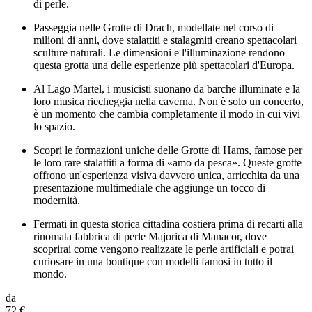
di perle.
Passeggia nelle Grotte di Drach, modellate nel corso di
milioni di anni, dove stalattiti e stalagmiti creano spettacolari
sculture naturali. Le dimensioni e l'illuminazione rendono
questa grotta una delle esperienze più spettacolari d'Europa.
Al Lago Martel, i musicisti suonano da barche illuminate e la
loro musica riecheggia nella caverna. Non è solo un concerto,
è un momento che cambia completamente il modo in cui vivi
lo spazio.
Scopri le formazioni uniche delle Grotte di Hams, famose per
le loro rare stalattiti a forma di «amo da pesca». Queste grotte
offrono un'esperienza visiva davvero unica, arricchita da una
presentazione multimediale che aggiunge un tocco di
modernità.
Fermati in questa storica cittadina costiera prima di recarti alla
rinomata fabbrica di perle Majorica di Manacor, dove
scoprirai come vengono realizzate le perle artificiali e potrai
curiosare in una boutique con modelli famosi in tutto il
mondo.
da
72 €