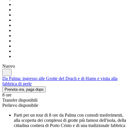
Nuovo
Da Palma: ingresso alle Grotte del Drach e di Hams e visita alla
fabbrica di perle
Prenota ora, paga dopo
8 ore
Transfer disponibili
Prelievo disponibile
Parti per un tour di 8 ore da Palma con comodi trasferimenti,
alla scoperta dei complessi di grotte più famosi dell'isola, della
cittadina costiera di Porto Cristo e di una tradizionale fabbrica