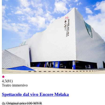
4,5
(
81
)
Teatro immersivo
Spettacolo dal vivo Encore Melaka
da
Original price
100 MYR