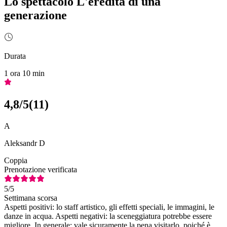
Lo spettacolo L'eredità di una
generazione
Durata
1 ora 10 min
4,8
/5
(
11
)
A
Aleksandr D
Coppia
Prenotazione verificata
5
/5
Settimana scorsa
Aspetti positivi: lo staff artistico, gli effetti speciali, le immagini, le
danze in acqua. Aspetti negativi: la sceneggiatura potrebbe essere
migliore. In generale: vale sicuramente la pena visitarlo, poiché è