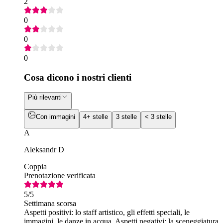
2
0
0
0
Cosa dicono i nostri clienti
Più rilevanti
Con immagini
4+ stelle
3 stelle
< 3 stelle
A
Aleksandr D
Coppia
Prenotazione verificata
5
/5
Settimana scorsa
Aspetti positivi: lo staff artistico, gli effetti speciali, le
immagini, le danze in acqua. Aspetti negativi: la sceneggiatura