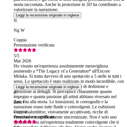
storia raccontata. Anche la proiezione in 3D ha contribuito a
valorizzare la narrazione.
Leggi la recensione originale in inglese
N
Ng W
Coppia
Prenotazione verificata
5
/5
Mar 2026
Ho vissuto un'esperienza assolutamente meravigliosa
assistendo a *The Legacy of a Generation* all'Encore
Melaka. Si tratta davvero di uno spettacolo a 5 stelle in tutti i
sensi. Lo spettacolo è stato realizzato in modo incredibile, con
ogni scena che rifletteva un alto livello di dedizione e
Leggi la recensione originale in inglese
attenzione ai dettagli. Si percepisce chiaramente quanto
Z
impegno e quanta passione gli artisti abbiano riversato nel
dare vita alla storia. Le transizioni, le coreografie e la
Zera I
narrazione erano tutte fluide e coinvolgenti. Le esibizioni
Coppia
erano sbalorditive, visivamente accattivanti, ricche di
Prenotazione verificata
emozioni e magnificamente sincronizzate. Non è solo uno
spettacolo, ma un'esperienza totalmente coinvolgente che ti