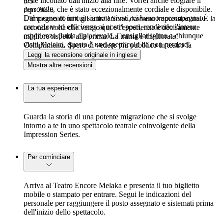
tiene incollato dall'inizio alla fine. Vorrei anche elogiare il
5
/5
personale, che è stato eccezionalmente cordiale e disponibile.
Apr 2026
Dal momento in cui siamo arrivati, ci hanno accompagnato
L'impegno di tutti gli artisti! Sono davvero impressionato. È la
con calore ed efficienza ai nostri posti, rendendo l'intera
seconda volta che vengo qui e l'esperienza è decisamente
esperienza fluida e piacevole. Consigliatissimo a chiunque
migliore rispetto alla prima. La trama è migliorata!
visiti Melaka, questo è uno spettacolo da non perdere!
Complimenti. Spero di vedere più pubblico in teatro la
prossima volta.
Leggi la recensione originale in inglese
Mostra altre recensioni
La tua esperienza
Guarda la storia di una potente migrazione che si svolge
intorno a te in uno spettacolo teatrale coinvolgente della
Impression Series.
Per cominciare
Arriva al Teatro Encore Melaka e presenta il tuo biglietto
mobile o stampato per entrare. Segui le indicazioni del
personale per raggiungere il posto assegnato e sistemati prima
dell'inizio dello spettacolo.