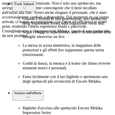
magnificamente sincronizzate. Non è solo uno spettacolo, ma
Punti Salienti
un'esperienza totalmente coinvolgente che ti tiene incollato
dall'inizio alla fine. Vorrei anche elogiare il personale, che è stato
eccezionalmente cordiale e disponibile. Dal momento in cui siamo
Guarda L'eredità di una generazione, uno spettacolo
arrivati, ci hanno accompagnato con calore ed efficienza ai nostri
della Impression Series sulla migrazione verso sud.
posti, rendendo l'intera esperienza fluida e piacevole.
Consigliatissimo a chiunque visiti Melaka, questo è uno spettacolo
Segui i viaggi di separazione, lotta e ricostruzione delle
da non perdere!
famiglie attraverso un live.
La messa in scena immersiva, la mappatura delle
proiezioni e gli effetti live supportano questa storia
emozionante.
Goditi la danza, la musica e il teatro che fanno rivivere
momenti storici e personali.
Entra facilmente con il tuo biglietto e sperimenta uno
degli spettacoli più avvincenti di Encore Melaka.
Incluso nell'offerta
Biglietto d'accesso allo spettacolo Encore Melaka
Impression Series