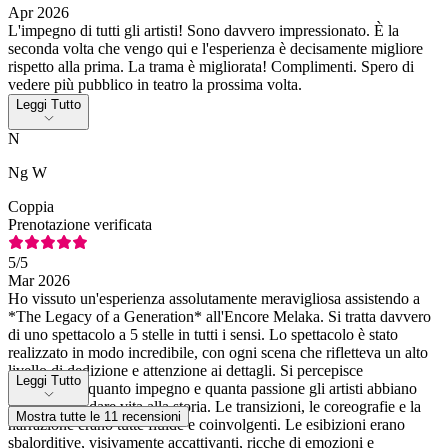
Apr 2026
L'impegno di tutti gli artisti! Sono davvero impressionato. È la
seconda volta che vengo qui e l'esperienza è decisamente migliore
rispetto alla prima. La trama è migliorata! Complimenti. Spero di
vedere più pubblico in teatro la prossima volta.
Leggi Tutto
N
Ng W
Coppia
Prenotazione verificata
5
/5
Mar 2026
Ho vissuto un'esperienza assolutamente meravigliosa assistendo a
*The Legacy of a Generation* all'Encore Melaka. Si tratta davvero
di uno spettacolo a 5 stelle in tutti i sensi. Lo spettacolo è stato
realizzato in modo incredibile, con ogni scena che rifletteva un alto
livello di dedizione e attenzione ai dettagli. Si percepisce
Leggi Tutto
chiaramente quanto impegno e quanta passione gli artisti abbiano
riversato nel dare vita alla storia. Le transizioni, le coreografie e la
Mostra tutte le 11 recensioni
narrazione erano tutte fluide e coinvolgenti. Le esibizioni erano
sbalorditive, visivamente accattivanti, ricche di emozioni e