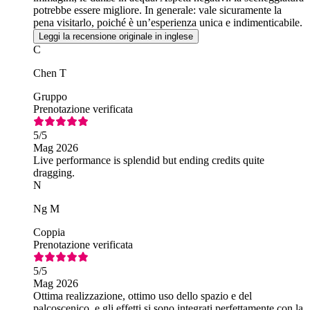
potrebbe essere migliore. In generale: vale sicuramente la
pena visitarlo, poiché è un’esperienza unica e indimenticabile.
Leggi la recensione originale in inglese
C
Chen T
Gruppo
Prenotazione verificata
5
/5
Mag 2026
Live performance is splendid but ending credits quite
dragging.
N
Ng M
Coppia
Prenotazione verificata
5
/5
Mag 2026
Ottima realizzazione, ottimo uso dello spazio e del
palcoscenico, e gli effetti si sono integrati perfettamente con la