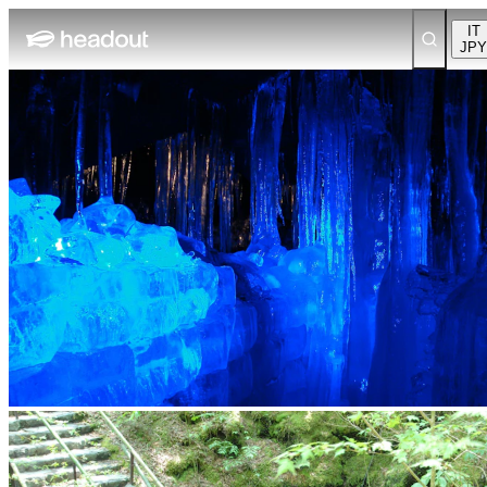
IT
JPY