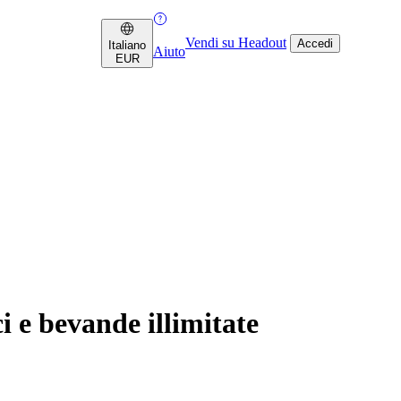
Vendi su Headout
Accedi
Italiano
Aiuto
EUR
 e bevande illimitate