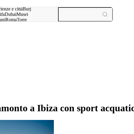
a:
ienze e città
Burj
ifa
Dubai
Musei
ani
Roma
Torre
l
Parigi
esperienze e città
onto a Ibiza con sport acquatici