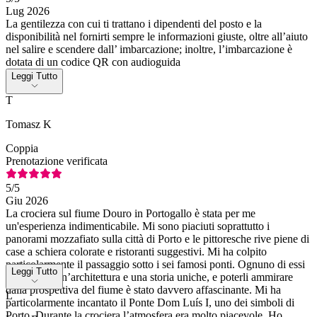
Lug 2026
La gentilezza con cui ti trattano i dipendenti del posto e la
disponibilità nel fornirti sempre le informazioni giuste, oltre all’aiuto
nel salire e scendere dall’ imbarcazione; inoltre, l’imbarcazione è
dotata di un codice QR con audioguida
Leggi Tutto
T
Tomasz K
Coppia
Prenotazione verificata
5
/5
Giu 2026
La crociera sul fiume Douro in Portogallo è stata per me
un'esperienza indimenticabile. Mi sono piaciuti soprattutto i
panorami mozzafiato sulla città di Porto e le pittoresche rive piene di
case a schiera colorate e ristoranti suggestivi. Mi ha colpito
particolarmente il passaggio sotto i sei famosi ponti. Ognuno di essi
Leggi Tutto
presentava un’architettura e una storia uniche, e poterli ammirare
dalla prospettiva del fiume è stato davvero affascinante. Mi ha
L
particolarmente incantato il Ponte Dom Luís I, uno dei simboli di
Porto. Durante la crociera l’atmosfera era molto piacevole. Ho