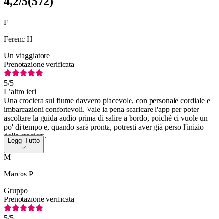
4,2
/5
(
572
)
F
Ferenc H
Un viaggiatore
Prenotazione verificata
5
/5
L’altro ieri
Una crociera sul fiume davvero piacevole, con personale cordiale e
imbarcazioni confortevoli. Vale la pena scaricare l'app per poter
ascoltare la guida audio prima di salire a bordo, poiché ci vuole un
po' di tempo e, quando sarà pronta, potresti aver già perso l'inizio
della crociera.
Leggi Tutto
M
Marcos P
Gruppo
Prenotazione verificata
5
/5