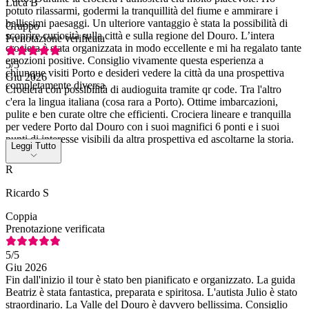
Luca B
potuto rilassarmi, godermi la tranquillità del fiume e ammirare i
bellissimi paesaggi. Un ulteriore vantaggio è stata la possibilità di
Gruppo
scoprire curiosità sulla città e sulla regione del Douro. L’intera
Prenotazione verificata
crociera è stata organizzata in modo eccellente e mi ha regalato tante
emozioni positive. Consiglio vivamente questa esperienza a
5
/5
chiunque visiti Porto e desideri vedere la città da una prospettiva
Giu 2026
completamente diversa.
Crociera con possibilità di audioguita tramite qr code. Tra l'altro
c'era la lingua italiana (cosa rara a Porto). Ottime imbarcazioni,
pulite e ben curate oltre che efficienti. Crociera lineare e tranquilla
per vedere Porto dal Douro con i suoi magnifici 6 ponti e i suoi
punti di interesse visibili da altra prospettiva ed ascoltarne la storia.
Leggi Tutto
10 e lode.
R
Ricardo S
Coppia
Prenotazione verificata
5
/5
Giu 2026
Fin dall'inizio il tour è stato ben pianificato e organizzato. La guida
Beatriz è stata fantastica, preparata e spiritosa. L'autista Julio è stato
straordinario. La Valle del Douro è davvero bellissima. Consiglio