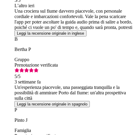
5
/5
L’altro ieri
Una crociera sul fiume davvero piacevole, con personale
cordiale e imbarcazioni confortevoli. Vale la pena scaricare
l'app per poter ascoltare la guida audio prima di salire a bordo,
poiché ci vuole un po' di tempo e, quando sarà pronta, potresti
aver già perso l'inizio della crociera.
Leggi la recensione originale in inglese
B
Bertha P
Gruppo
Prenotazione verificata
5
/5
3 settimane fa
Un'esperienza piacevole, una passeggiata tranquilla e la
possibilità di ammirare Porto dal fiume: un'altra prospettiva
sulla città
Leggi la recensione originale in spagnolo
P
Pinto J
Famiglia