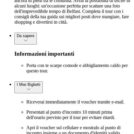
ancora in piedi tra le comunità. Avrai la possibilità di uscire in
alcuni luoghi: un'occasione perfetta per scattare una foto
dell'imprevedibile tempo di Belfast. Completa il tour con i
consigli della tua guida sui migliori posti dove mangiare, fare
shopping e divertirsi in città.
Da sapere
Informazioni importanti
Porta con te scarpe comode e abbigliamento caldo per
questo tour.
I Miei Biglietti
Riceverai immediatamente il voucher tramite e-mail.
Presentati al punto d'incontro 10 minuti prima
dell'orario previsto per il tour per evitare ritardi.
Apri il voucher sul cellulare e mostralo al punto di
incontro insieme a un documento d'identità valido