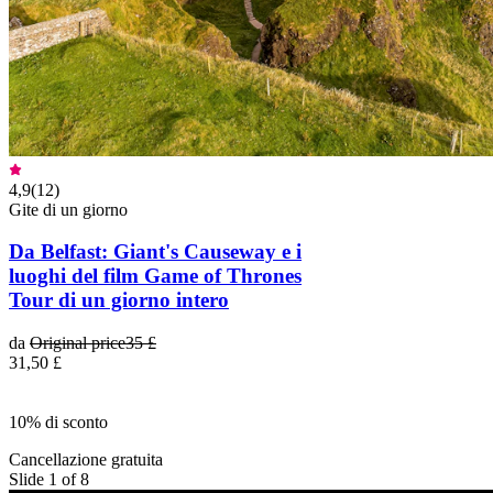
4,9
(
12
)
Gite di un giorno
Da Belfast: Giant's Causeway e i
luoghi del film Game of Thrones
Tour di un giorno intero
da
Original price
35 £
31,50 £
10% di sconto
Cancellazione gratuita
Slide 1 of 8