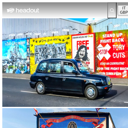
IT
GBP