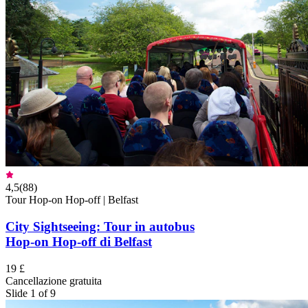
4,5
(
88
)
Tour Hop-on Hop-off | Belfast
City Sightseeing: Tour in autobus
Hop-on Hop-off di Belfast
19 £
Cancellazione gratuita
Slide 1 of 9