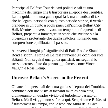
Partecipa al Belfast: Tour dei taxi politici e sali su una
macchina del tempo che ti trasporterà all'epoca dei Troubles.
La tua guida, non una guida qualsiasi, ma un autista di taxi
che ha legami personali con questo periodo storico, ti verrà a
prendere in un punto a pochi passi dall'iconica Belfast City
Hall. Mentre attraversi le zone un tempo non frequentate di
Belfast, preparati a immergerti in storie che svelano sia la
prospettiva protestante che quella cattolica, fornendo una
comprensione equilibrata del passato.
Attraversa i luoghi più significativi di Falls Road e Shankill
Road e scopri la storia di Belfast attraverso gli occhi dei suoi
abitanti. Non seguirai una guida qualsiasi, ma seguirai lo
stesso percorso fatto da personaggi famosi come Vince
Vaughn e Ross Kemp.
Uncover Belfast's Secrets in the Present
Gli aneddoti personali della tua guida sull'epoca dei Troubles,
combinati con una visita ai toccanti murales della città,
dipingeranno un quadro vivido del turbolento passato di
Belfast. Ma il viaggio non si ferma qui. Scopri come Belfast si
è trasformata nel tempo, con le iconiche Mura della Pace