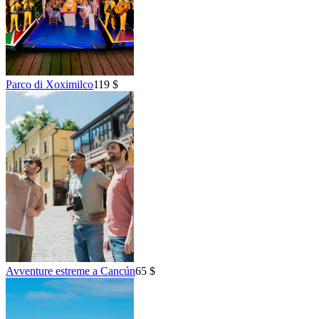
Parco di Xoximilco
119 $
Avventure estreme a Cancún
65 $