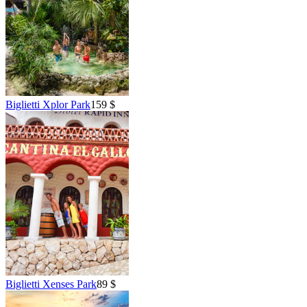
Biglietti Xplor Park
159 $
Biglietti Xenses Park
89 $