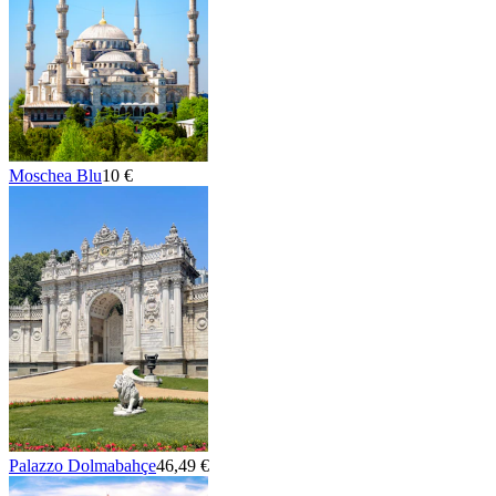
Moschea Blu
10 €
Palazzo Dolmabahçe
46,49 €