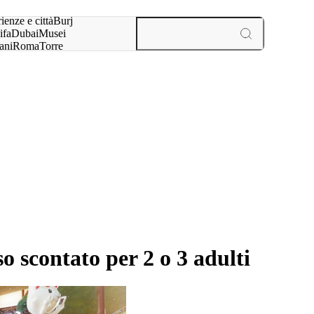
a:
ienze e città
Burj
ifa
Dubai
Musei
ani
Roma
Torre
l
Parigi
esperienze e città
 scontato per 2 o 3 adulti