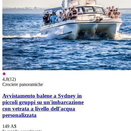
4,8
(
12
)
Crociere panoramiche
Avvistamento balene a Sydney in
piccoli gruppi su un'imbarcazione
con vetrata a livello dell'acqua
personalizzata
149 A$