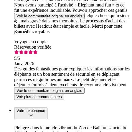
Nous avons participé à l'activité « Elephant mud fun » et ce
fut une expérience inoubliable. Pouvoir approcher ces gentils
géants était vraiment magique. C'est quelque chose qui restera
Voir le commentaire original en anglais
à jamais gravé dans nos mémoires. Le processus d'achat des
K
billets avec Headout était simple et facile. Merci pour cette
journée incroyable.
Karen P
Voyage en couple
Réservation vérifiée
5
/5
Janv. 2026
Des guides fantastiques pour expliquer les informations sur les
éléphants et un bon sentiment de sécurité en se déplaçant
parmi ces magnifiques animaux. Le petit-déjeuner et le
déjeuner fournis étaient excellents. Je recommande vivement
cette expérience !
Voir le commentaire original en anglais
Voir plus de commentaires
Votre expérience
Plongez dans le monde vibrant du Zoo de Bali, un sanctuaire