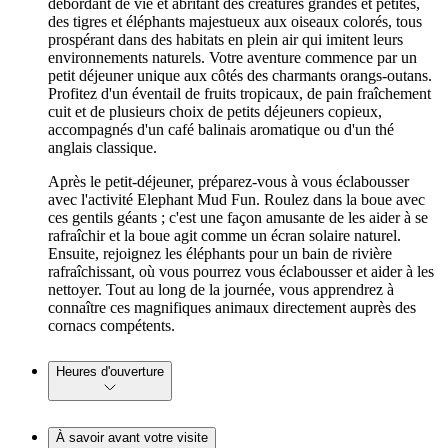
débordant de vie et abritant des créatures grandes et petites,
des tigres et éléphants majestueux aux oiseaux colorés, tous
prospérant dans des habitats en plein air qui imitent leurs
environnements naturels. Votre aventure commence par un
petit déjeuner unique aux côtés des charmants orangs-outans.
Profitez d'un éventail de fruits tropicaux, de pain fraîchement
cuit et de plusieurs choix de petits déjeuners copieux,
accompagnés d'un café balinais aromatique ou d'un thé
anglais classique.
Après le petit-déjeuner, préparez-vous à vous éclabousser
avec l'activité Elephant Mud Fun. Roulez dans la boue avec
ces gentils géants ; c'est une façon amusante de les aider à se
rafraîchir et la boue agit comme un écran solaire naturel.
Ensuite, rejoignez les éléphants pour un bain de rivière
rafraîchissant, où vous pourrez vous éclabousser et aider à les
nettoyer. Tout au long de la journée, vous apprendrez à
connaître ces magnifiques animaux directement auprès des
cornacs compétents.
Heures d'ouverture
À savoir avant votre visite