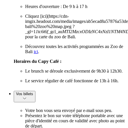
Heures d'ouverture : De 9 h à 17 h
Cliquez [ici](https://cdn-
imgix.headout.com/media/images/ab5ecad8a57876a53d
bali%20zoo%20map.jpeg ?
_gl=1
1tc6t6f
_gcl_au
MTI2MzcxODIzNC4xNzI1NTM4N
pour la carte du zoo de Bali.
Découvrez toutes les activités programmées au Zoo de
Bali
ici
.
Horaires du Capy Café :
Le brunch se déroule exclusivement de 9h30 à 12h30.
Le service régulier de café fonctionne de 13h à 16h.
Vos billets
Votre bon vous sera envoyé par e-mail sous peu.
Présentez le bon sur votre téléphone portable avec une
pièce d'identité en cours de validité avec photo au point
de départ.