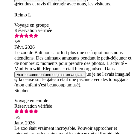
détendus et ravis d'interagir avec nous, les visiteurs.
R
Reimo L
Voyage en groupe
Réservation vérifiée
5
/5
Févr. 2026
Le zoo de Bali nous a offert plus que ce à quoi nous nous
attendions. Des animaux amusants pendant le petit-déjeuner et
de nombreux moments pour prendre des photos. L'activité «
Mud Fun with Elephants » était bien organisée. Dans
l'ensemble, le zoo était plus agréable que je ne l'avais imaginé
Voir le commentaire original en anglais
et la cerise sur le gâteau était une piscine avec des toboggans
S
(mon enfant s'est beaucoup amusé).
Stephen J
Voyage en couple
Réservation vérifiée
5
/5
Janv. 2026
Le zoo était vraiment incroyable. Pouvoir approcher et
interagir avec les animaux et les oiseaux était formidable.