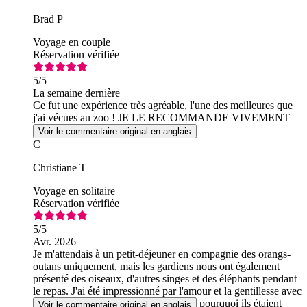
Brad P
Voyage en couple
Réservation vérifiée
5
/5
La semaine dernière
Ce fut une expérience très agréable, l'une des meilleures que
j'ai vécues au zoo ! JE LE RECOMMANDE VIVEMENT
Voir le commentaire original en anglais
C
Christiane T
Voyage en solitaire
Réservation vérifiée
5
/5
Avr. 2026
Je m'attendais à un petit-déjeuner en compagnie des orangs-
outans uniquement, mais les gardiens nous ont également
présenté des oiseaux, d'autres singes et des éléphants pendant
le repas. J'ai été impressionné par l'amour et la gentillesse avec
lesquels les animaux sont traités ; c'est pourquoi ils étaient
Voir le commentaire original en anglais