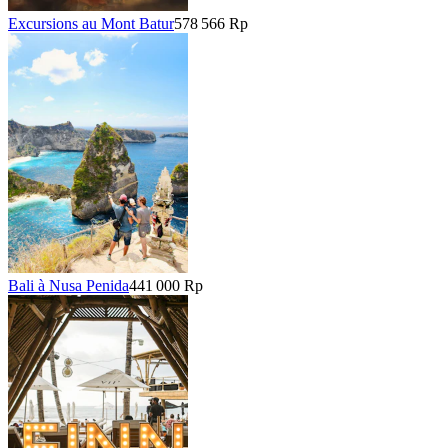
Excursions au Mont Batur
578 566 Rp
Bali à Nusa Penida
441 000 Rp