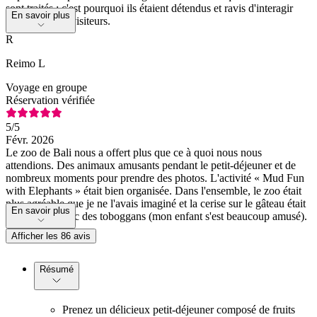
sont traités ; c'est pourquoi ils étaient détendus et ravis d'interagir
En savoir plus
avec nous, les visiteurs.
R
Reimo L
Voyage en groupe
Réservation vérifiée
5
/5
Févr. 2026
Le zoo de Bali nous a offert plus que ce à quoi nous nous
attendions. Des animaux amusants pendant le petit-déjeuner et de
nombreux moments pour prendre des photos. L'activité « Mud Fun
with Elephants » était bien organisée. Dans l'ensemble, le zoo était
plus agréable que je ne l'avais imaginé et la cerise sur le gâteau était
En savoir plus
une piscine avec des toboggans (mon enfant s'est beaucoup amusé).
Afficher les 86 avis
Résumé
Prenez un délicieux petit-déjeuner composé de fruits