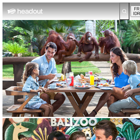
FR
IDR