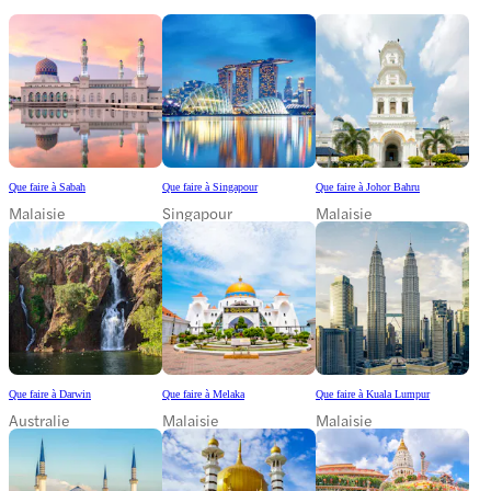
Que faire à Sabah
Que faire à Singapour
Que faire à Johor Bahru
Malaisie
Singapour
Malaisie
Que faire à Darwin
Que faire à Melaka
Que faire à Kuala Lumpur
Australie
Malaisie
Malaisie