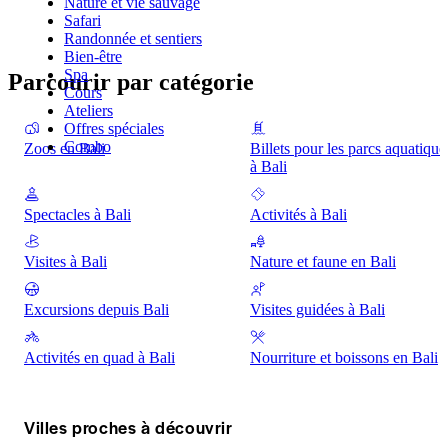
Nature et vie sauvage
Safari
Randonnée et sentiers
Bien-être
Spa
Parcourir par catégorie
Cours
Ateliers
Offres spéciales
Combo
Zoos en Bali
Billets pour les parcs aquatique
à Bali
Spectacles à Bali
Activités à Bali
Visites à Bali
Nature et faune en Bali
Excursions depuis Bali
Visites guidées à Bali
Activités en quad à Bali
Nourriture et boissons en Bali
Villes proches à découvrir