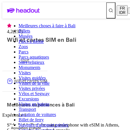
FR
IDR
Meilleures choses à faire à Bali
Billets
4,2
(
237
)
Musées
Wifi et cartes SIM en Bali
Parcs à thème
Zoos
Parcs
Parcs aquatiques
Tout
Sites religieux
Monuments
Visites
Visites guidées
Wifi et cartes SIM
Visites de la ville
Visites privées
Vélos et Segway
Excursions
Meilleures expériences à Bali
Visites en bateau
Transport
Location de voitures
Expérience 1
Billet de ferry
Slide 1 of 1, Traveler using smartphone with eSIM in Athens,
Navettes d'aéroport privées
Annulation gratuite