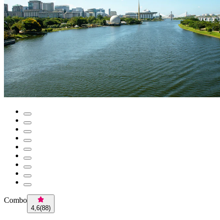
Combo
4,6
(
88
)