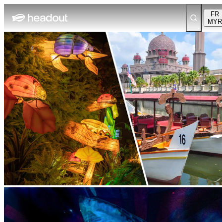
FR
MYR