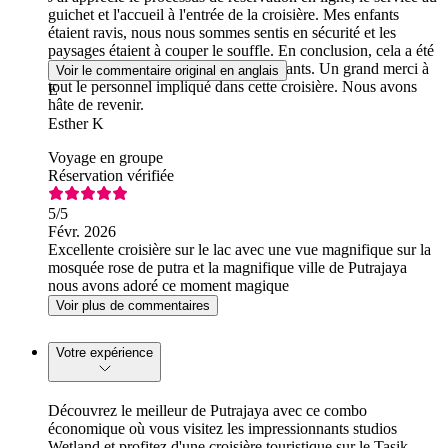
guichet et l'accueil à l'entrée de la croisière. Mes enfants
étaient ravis, nous nous sommes sentis en sécurité et les
paysages étaient à couper le souffle. En conclusion, cela a été
un merveilleux souvenir pour mes enfants. Un grand merci à
Voir le commentaire original en anglais
tout le personnel impliqué dans cette croisière. Nous avons
E
hâte de revenir.
Esther K
Voyage en groupe
Réservation vérifiée
5
/5
Févr. 2026
Excellente croisière sur le lac avec une vue magnifique sur la
mosquée rose de putra et la magnifique ville de Putrajaya
nous avons adoré ce moment magique
Voir plus de commentaires
Votre expérience
Découvrez le meilleur de Putrajaya avec ce combo
économique où vous visitez les impressionnants studios
Wetland et profitez d'une croisière touristique sur le Tasik