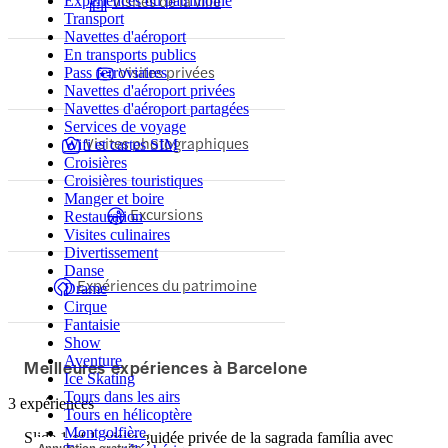
Visites de la ville
Expériences du patrimoine
Transport
Navettes d'aéroport
En transports publics
Visites privées
Pass ferroviaires
Navettes d'aéroport privées
Navettes d'aéroport partagées
Services de voyage
Visites photographiques
Wifi et cartes SIM
Croisières
Croisières touristiques
Manger et boire
Excursions
Restauration
Visites culinaires
Divertissement
Danse
Expériences du patrimoine
Drame
Cirque
Fantaisie
Show
Aventure
Meilleures expériences à Barcelone
Ice Skating
Tours dans les airs
3 expériences
Tours en hélicoptère
Montgolfière
Slide 1 of 1, visite guidée privée de la sagrada família avec
Annulation gratuite