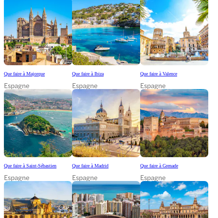
Que faire à Majorque
Que faire à Ibiza
Que faire à Valence
Espagne
Espagne
Espagne
Que faire à Saint-Sébastien
Que faire à Madrid
Que faire à Grenade
Espagne
Espagne
Espagne