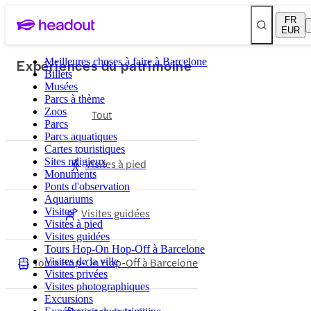
FR
EUR
Expériences du patrimoine
Meilleures choses à faire à Barcelone
Billets
Musées
Parcs à thème
Zoos
Tout
Parcs
Parcs aquatiques
Cartes touristiques
Sites religieux
Visites à pied
Monuments
Ponts d'observation
Aquariums
Visites
Visites guidées
Visites à pied
Visites guidées
Tours Hop-On Hop-Off à Barcelone
Tours Hop-On Hop-Off à Barcelone
Visites de la ville
Visites privées
Visites photographiques
Excursions