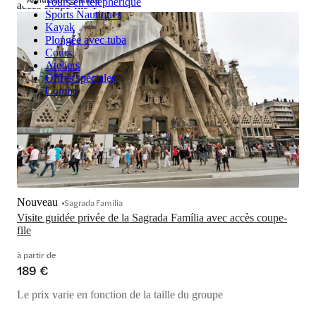
Tours en téléphérique
accès coupe-file-1
Sports Nautiques
Kayak
Plongée avec tuba
Cours
Ateliers
Offres spéciales
Combo
Nouveau
Sagrada Familia
Visite guidée privée de la Sagrada Família avec accès coupe-
file
à partir de
189 €
Le prix varie en fonction de la taille du groupe