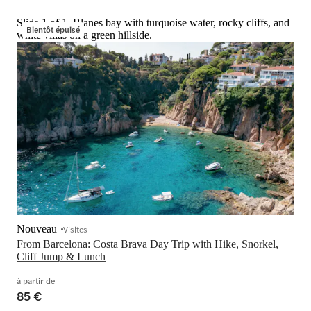
Slide 1 of 1, Blanes bay with turquoise water, rocky cliffs, and
Bientôt épuisé
white villas on a green hillside.
Nouveau
Visites
From Barcelona: Costa Brava Day Trip with Hike, Snorkel, 
Cliff Jump & Lunch
à partir de
85 €