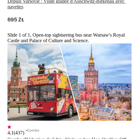
Depuis Varsovie : Visite guidée d'Auschwitz-Birkenau avec 
navettes
695 ZŁ
Slide 1 of 1, Open-top sightseeing bus near Warsaw's Royal
Castle and Palace of Culture and Science.
Combo
4,1
(
437
)