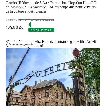
Combo (Réduction de 5 %) : Tour en bus Hop-Om Hop-Off 
de 24/48/72 h + à Varsovie + billets coupe-file pour le Palais 
de la culture et des sciences
à partir de
ORIGINAL PRICE
194,72 ZŁ
184,98 ZŁ
5 % de réduction
Slide 1 of 1, Auschwitz-Birkenau entrance gate with "Arbeit
Annulation gratuite
Macht Frei" sign, Poland.