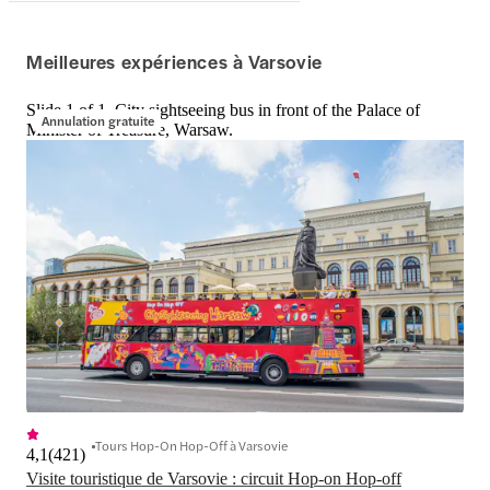
Meilleures expériences à Varsovie
Slide 1 of 1, City sightseeing bus in front of the Palace of
Annulation gratuite
Minister of Treasure, Warsaw.
Tours Hop-On Hop-Off à Varsovie
4,1
(
421
)
Visite touristique de Varsovie : circuit Hop-on Hop-off