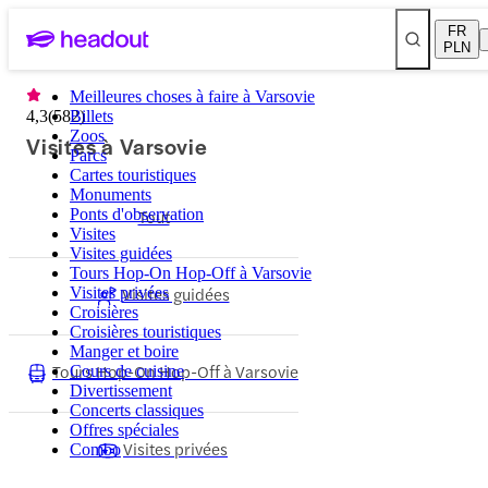
FR
PLN
Meilleures choses à faire à Varsovie
4,3
(
582
Billets
)
Zoos
Visites à Varsovie
Parcs
Cartes touristiques
Monuments
Ponts d'observation
Tout
Visites
Visites guidées
Tours Hop-On Hop-Off à Varsovie
Visites guidées
Visites privées
Croisières
Croisières touristiques
Manger et boire
Tours Hop-On Hop-Off à Varsovie
Cours de cuisine
Divertissement
Concerts classiques
Offres spéciales
Visites privées
Combo