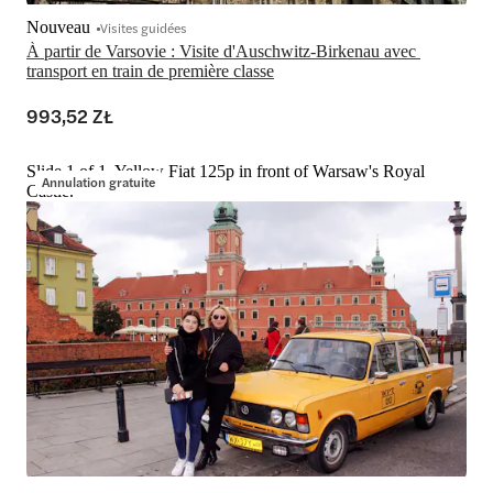
Nouveau
Visites guidées
À partir de Varsovie : Visite d'Auschwitz-Birkenau avec 
transport en train de première classe
993,52 ZŁ
Slide 1 of 1, Yellow Fiat 125p in front of Warsaw's Royal
Annulation gratuite
Castle.