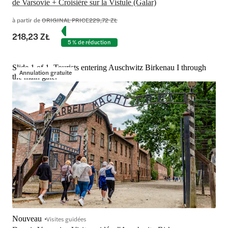
de Varsovie + Croisière sur la Vistule (Galar)
à partir de
ORIGINAL PRICE
229,72 ZŁ
218,23 ZŁ
5 % de réduction
Slide 1 of 1, Tourists entering Auschwitz Birkenau I through
Annulation gratuite
the main gate.
Nouveau
Visites guidées