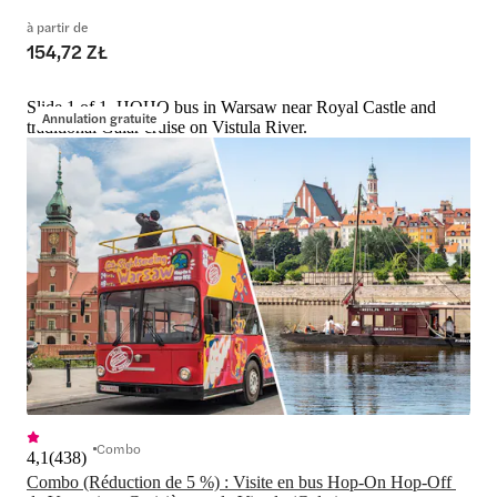
à partir de
154,72 ZŁ
Slide 1 of 1, HOHO bus in Warsaw near Royal Castle and
Annulation gratuite
traditional Galar cruise on Vistula River.
Combo
4,1
(
438
)
Combo (Réduction de 5 %) : Visite en bus Hop-On Hop-Off 