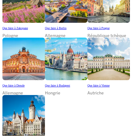
Que faire à Zakopane
Que faire à Berlin
Que faire à Prague
Pologne
Allemagne
République tchèque
Que faire à Dresde
Que faire à Budapest
Que faire à Vienne
Allemagne
Hongrie
Autriche