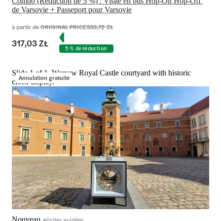
Combo (Réduction de 5 %) : Visite en bus Hop-On Hop-Off 
de Varsovie + Passeport pour Varsovie
à partir de
ORIGINAL PRICE
333,72 ZŁ
317,03 ZŁ
5 % de réduction
Slide 1 of 1, Warsaw Royal Castle courtyard with historic
Annulation gratuite
clock display.
Nouveau
Visites guidées