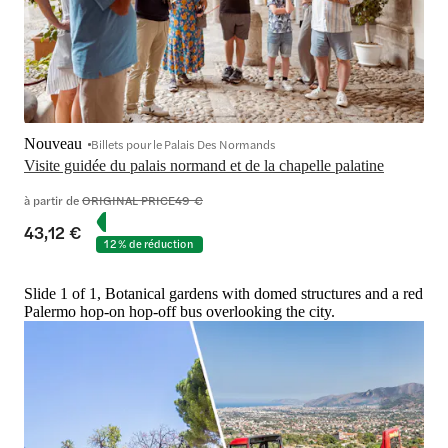
Nouveau
Billets pour le Palais Des Normands
Visite guidée du palais normand et de la chapelle palatine
à partir de
ORIGINAL PRICE
49 €
43,12 €
12 % de réduction
Slide 1 of 1, Botanical gardens with domed structures and a red
Palermo hop-on hop-off bus overlooking the city.