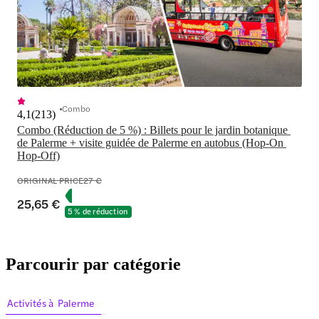
Combo
4,1
(
213
)
Combo (Réduction de 5 %) : Billets pour le jardin botanique 
de Palerme + visite guidée de Palerme en autobus (Hop-On 
Hop-Off)
ORIGINAL PRICE
27 €
25,65 €
5 % de réduction
Parcourir par catégorie
Activités à Palerme