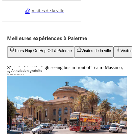
Visites de la ville
Meilleures expériences à Palerme
Tours Hop-On Hop-Off à Palerme
Visites de la ville
Visites
Slide 1 of 1, City Sightseeing bus in front of Teatro Massimo,
Annulation gratuite
Palermo.