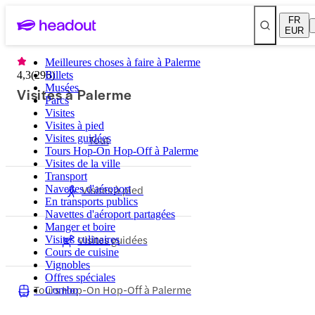
FR
EUR
Meilleures choses à faire à Palerme
4,3
(
296
Billets
)
Musées
Visites à Palerme
Parcs
Visites
Visites à pied
Visites guidées
Tout
Tours Hop-On Hop-Off à Palerme
Visites de la ville
Transport
Visites à pied
Navettes d'aéroport
En transports publics
Navettes d'aéroport partagées
Manger et boire
Visites guidées
Visites culinaires
Cours de cuisine
Vignobles
Offres spéciales
Tours Hop-On Hop-Off à Palerme
Combo