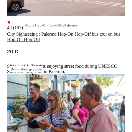
Tours Hop-On Hop-Off à Palerme
4,1
(
197
)
City Sightseeing : Palermo Hop-On Hop-Off bus tour en bus 
Hop-On Hop-Off
20 €
Slide 1 of 1, Tourists enjoying street food during UNESCO
Annulation gratuite
Sites Walking Tour in Palermo.