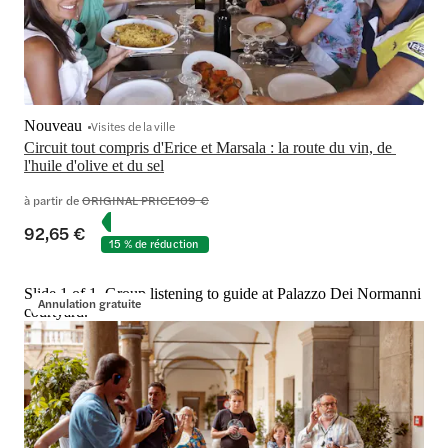
Nouveau
Visites de la ville
Circuit tout compris d'Erice et Marsala : la route du vin, de 
l'huile d'olive et du sel
à partir de
ORIGINAL PRICE
109 €
92,65 €
15 % de réduction
Slide 1 of 1, Group listening to guide at Palazzo Dei Normanni
Annulation gratuite
courtyard.