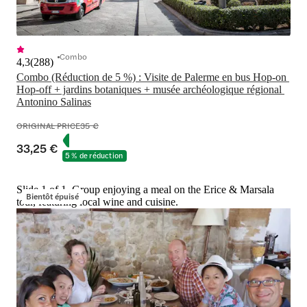
Combo
4,3
(
288
)
Combo (Réduction de 5 %) : Visite de Palerme en bus Hop-on 
Hop-off + jardins botaniques + musée archéologique régional 
Antonino Salinas
ORIGINAL PRICE
35 €
33,25 €
5 % de réduction
Slide 1 of 1, Group enjoying a meal on the Erice & Marsala
Bientôt épuisé
tour, featuring local wine and cuisine.