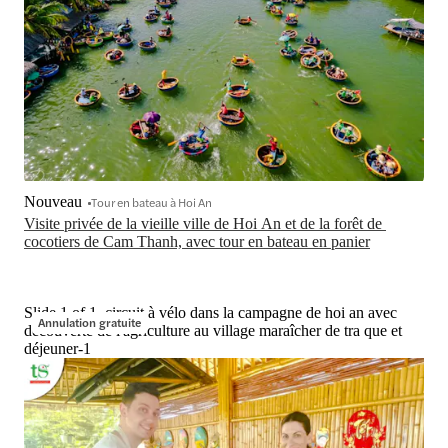
Nouveau
Tour en bateau à Hoi An
Visite privée de la vieille ville de Hoi An et de la forêt de 
cocotiers de Cam Thanh, avec tour en bateau en panier
Slide 1 of 1, circuit à vélo dans la campagne de hoi an avec
Annulation gratuite
découverte de l'agriculture au village maraîcher de tra que et
déjeuner-1