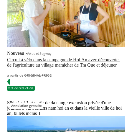
Nouveau
Vélos et Segway
Circuit à vélo dans la campagne de Hoi An avec découverte 
de l'agriculture au village maraîcher de Tra Que et déjeuner
à partir de
ORIGINAL PRICE
5 % de réduction
Slide 1 of 1, à partir de da nang : excursion privée d'une
Annulation gratuite
journée à vinwonders nam hoi an et dans la vieille ville de hoi
an, billets inclus-1