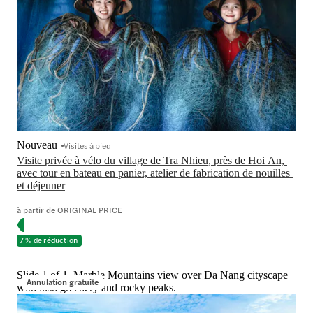
Nouveau
Visites à pied
Visite privée à vélo du village de Tra Nhieu, près de Hoi An, 
avec tour en bateau en panier, atelier de fabrication de nouilles 
et déjeuner
à partir de
ORIGINAL PRICE
7 % de réduction
Slide 1 of 1, Marble Mountains view over Da Nang cityscape
Annulation gratuite
with lush greenery and rocky peaks.