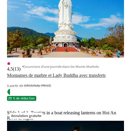
Excursions d'une journée dans les Monts Marbrés
4,5
(
13
)
Montagnes de marbre et Lady Buddha avec transferts
à partir de
ORIGINAL PRICE
25 % de réduction
Slide 1 of 1, Tourists in a boat releasing lanterns on Hoi An
Annulation gratuite
River at night.