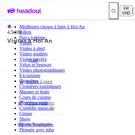
FR
VND
Meilleures choses à faire à Hoi An
4,5
(
18
Billets
)
Parcs à thème
Visites à Hoi An
Visites
Visites à pied
Visites guidées
Visites privées
Tout
Vélos et Segway
Visites photographiques
Excursions
Visites à pied
Croisières
Croisières touristiques
Manger et boire
Cours de cuisine
Visites guidées
Divertissement
Comédie musicale
Cirque
Show
Visites privées
Sports Nautiques
Plongée avec tuba