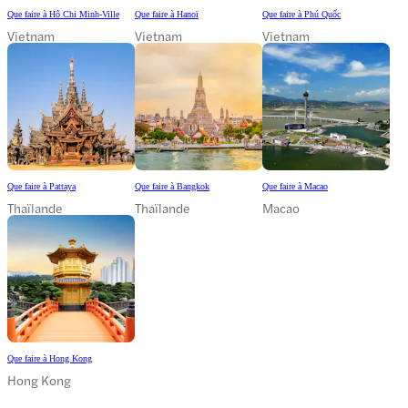
Que faire à Hô Chi Minh-Ville
Que faire à Hanoï
Que faire à Phú Quốc
Vietnam
Vietnam
Vietnam
Que faire à Pattaya
Que faire à Bangkok
Que faire à Macao
Thaïlande
Thaïlande
Macao
Que faire à Hong Kong
Hong Kong