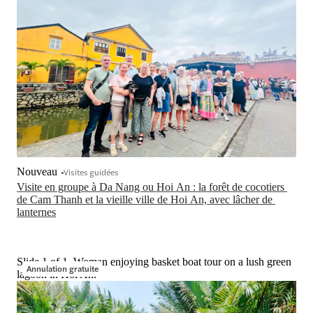
Nouveau
Visites guidées
Visite en groupe à Da Nang ou Hoi An : la forêt de cocotiers 
de Cam Thanh et la vieille ville de Hoi An, avec lâcher de 
lanternes
Slide 1 of 1, Woman enjoying basket boat tour on a lush green
Annulation gratuite
lagoon in Hoi An.